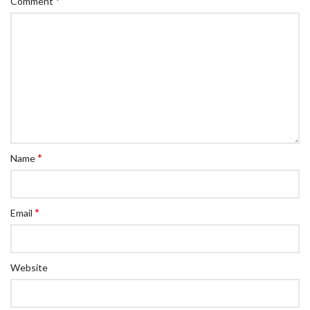
*
Comment
*
Name
*
Email
Website