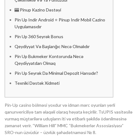
🎰 Pinup Kazino Dəstəyi
Pin Up Indir Android ⭐️ Pinup Indir Mobil Cazino
Uygulamasıdır
Pin Up 360 Seyrək Bonus
Qeydiyyat Və Başlanğıc Necə Olmalıdır
Pin Up Bukmeker Kontorunda Necə
Qeydi̇yyatdan Olmaq
Pin Up Seyrək Da Minimal Depozit Hansıdır?
Texniki Dəstək Xidməti
Pin-Up casino bölməsi yoxdur və idman mərc oyunları yerli
qanunvericiliyə tam əlaqəli olaraq həyata keçirilir. TsUPIS vasitəsilə
vurmaq müştərilərə uduşların iti və etibarlı şəkildə ödənilməsinə
zəmanət verir. “William Hill” MMC “Bukmekerlər Assosiasiyası”
SRO-nun üzvüdür – üzvlük şəhadətnaməsi № 8.