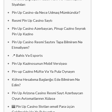
Siyahıları
Pin Up Casino-da Necə Udmaq Mümkündür?
Rəsmi Pin Up Casino Saytı
Pin Up Casino Azerbaycan, Pinup Cazino Seyrək
Pin Up Kazino
Pin Up Casino Rəsmi Saytını Tapa Bilmirəm Nə
Etməliyəm?
📍 Bahis Və Esports
Pin Up Kazinosunun Mobil Versiyası
Pin-up Cazino Müftə Və Ya Pula Oynayın
Köhnə Hesabıma Başlanğıc Edə Bilmirəm Nə
Edim?
Pin Up Arizona Casino Resmi Sayt Azerbaycan
Oyun Avtomatlarının Xülasə
🎰 Pin Up Casino Slotları əməli Para üçün
Çəkilməklə Və Ya Pulsuzdur