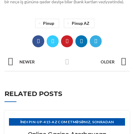
bir neçə iş gününə qədər dəyişə bilər (bank kartları vəziyyətində).
Pinup
Pinup AZ
NEWER
OLDER
RELATED POSTS
İNDI PIN-UP-415-AZ COM ETMƏSƏNIZ, SONRADAN
ÖZÜNÜZƏ NIFRƏT EDƏCƏKSINIZ - 744