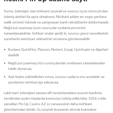
Sonra, ödənişlər olan bölməni seçməli və oyunçu üçün mövcud olan
ödəniş alətləri ilə aşna olmalısınız. Növbəti addım ən oxşar şərtlərə
malik sistemi tökmək və çatışmayan bank rekvizitlərini doldurmaqdır.
Nağd pul çıxarmaq üçün oyunçular yoxlama prosesini
tamamlamalıdırlar. Söhbət ondan gedir ki, oyunçu şəxsi sənədlərinin
surətlərini əmniyyət xidmətinin ünvanına göndərməlidir.
Bunlara QuickFire, Playson, Netent, Ezugi, Quickspin və digərləri
daxildir.
Nağd pul çıxarmaq ötrü oyunçulardan yoxlamanı tamamlamaları
tələb olunacaq.
Apk faylını yüklədikdən sonra, oyunçu sadəcə onu açmalıdır və
qondarma sehrbazı işə salınacaq.
Lakin kart ödənişləri zamanı elli tənzimləmələrə əsasən bankınız
tərəfindən aydın miqdarda komissiya tətbiq edilə bilər. 2016 cı ildə
yaradılan Pin Up Casino AZ öz sənayesinin daha möhkəm
şirkətlərindən biridir. Üç nöqtəli düymənin altında bukmeker