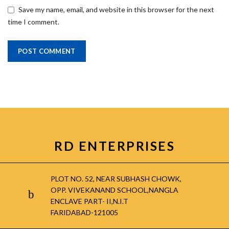
Save my name, email, and website in this browser for the next
time I comment.
RD ENTERPRISES
PLOT NO. 52, NEAR SUBHASH CHOWK,
OPP. VIVEKANAND SCHOOL,NANGLA
ENCLAVE PART- II,N.I.T
FARIDABAD-121005