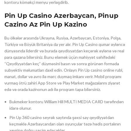
kontoru köməkçi menyu yerləşdirib.
Pin Up Casino Azerbaycan, Pinup
Cazino Az Pin Up Kazino
Bu ölkələr arasında Ukrayna, Rusiya, Azərbaycan, Estoniya, Polşa,
Türkiyə və Böyük Britaniya da yer alır. Pin Up Casino qumar əyləncə
dünyasında liderdir və burada qeydiyyatdan keçərək əylənə və real
para qazana bilərsiniz. Bunu eləmək üçün mahiyyət səhifədəki
“Qeydiyyatdan keç” düyməsini basın və sonra görünən formada
subyektiv məlumatları daxil edin. Onlayn Pin Up casino online rubl,
manat, dollar və avro ilə mərc duymaq imkanı verir. Mobil proqramı
vurmaq ötrü zahiri App Store və Play Market mağazalarını ziyarət
edə və orada kazinonun adı ilə proqram tapa bilərsiniz.
Bukmeker kontoru William Hill MULTI MEDIA CARD tərəfindən
idarə olunur.
Pin Up 360 casino seyrək saytında şəxsi say qeydiyyatdan
keçməklə Azərbaycandan olan oyunçular təzə hədis portalının
xeyrinə doğru seçim edəcəklər.