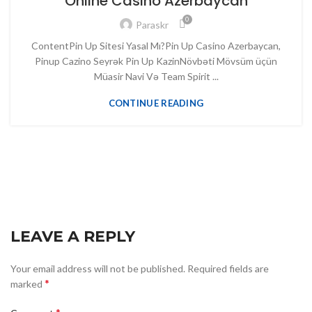
Online Casino Azerbaycan
0
Paraskr
ContentPin Up Sitesi Yasal Mı?Pin Up Casino Azerbaycan,
Pinup Cazino Seyrək Pin Up KazinNövbəti Mövsüm üçün
Müasir Navi Və Team Spirit ...
CONTINUE READING
LEAVE A REPLY
Your email address will not be published.
Required fields are
*
marked