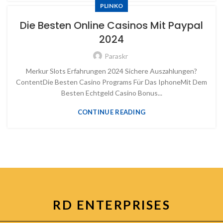
PLINKO
Die Besten Online Casinos Mit Paypal
2024
Paraskr
Merkur Slots Erfahrungen 2024 Sichere Auszahlungen?
ContentDie Besten Casino Programs Für Das IphoneMit Dem
Besten Echtgeld Casino Bonus...
CONTINUE READING
RD ENTERPRISES