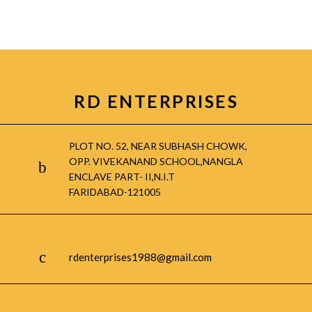
RD ENTERPRISES
PLOT NO. 52, NEAR SUBHASH CHOWK,
OPP. VIVEKANAND SCHOOL,NANGLA
ENCLAVE PART- II,N.I.T
FARIDABAD-121005
rdenterprises1988@gmail.com