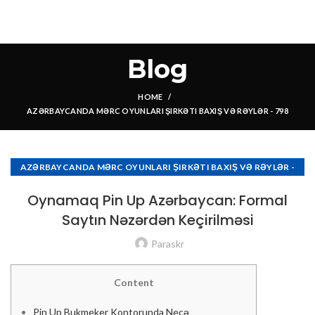
Blog
HOME
AZƏRBAYCANDA MƏRC OYUNLARI ŞIRKƏTI BAXIŞ VƏ RƏYLƏR - 798
AZƏRBAYCANDA MƏRC OYUNLARI ŞIRKƏTI BAXIŞ VƏ RƏYLƏR -
798
Oynamaq Pin Up Azərbaycan: Formal
Saytın Nəzərdən Keçirilməsi
Paraskr
Content
Pin Up Bukmeker Kontorunda Necə