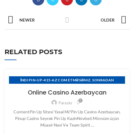
NEWER
OLDER
RELATED POSTS
İNDI PIN-UP-415-AZ COM ETMƏSƏNIZ, SONRADAN
ÖZÜNÜZƏ NIFRƏT EDƏCƏKSINIZ - 744
Online Casino Azerbaycan
0
Paraskr
ContentPin Up Sitesi Yasal Mı?Pin Up Casino Azerbaycan,
Pinup Cazino Seyrək Pin Up KazinNövbəti Mövsüm üçün
Müasir Navi Və Team Spirit ...