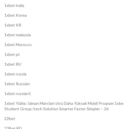
1xbet india
1xbet Korea
1xbet KR
1xbet malaysia
1xbet Morocco
1xbet pt
1xbet RU
1xbet russia
1xbet Russian
1xbet russian1
1xbet Yüklə: Idman Mərcləri ötrü Daha Yüksək Mobil Proqram 1xbe
Student Group Itech Solution Smarter Faster Simpler – 26
22bet
22Bet BD