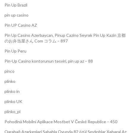
Pin Up Brazil
pin up casino
Pin UP Casino AZ
Pin Up Casino Azerbaycan, Pinup Cazino Seyrək Pin Up Kazin 京都
のお弁当屋さん Com コラム – 897
Pin Up Peru
Pin-Up Casino kontorunun təsviri, pin up az – 88
pinco
plinko
plinko in
plinko UK
plinko_pl
Pohodlná Mobilní Aplikace Mostbet V České Republice – 450
Qarabağ Azarkeşləri Sabahla Oyunda 82 özül Sındırıblar Xəbəral Az