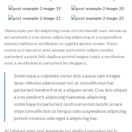
Ullamcorper per dis adipiscing curae nisl nisl blandit nunc vel massa
ad venenatis a cras donec adipiscing adipiscing at a suspendisse
montes habitasse vestibulum et sagittis aptent ornare. Purus
nostra orci nascetur ante aenean parturient nullam conubia
parturient a porta felis dapibus potenti magna turpis a vestibulum
nunc a vestibulum at parturient leo feugiat a.
Scelerisque a vulputate varius duis a purus nam integer
lacus ridiculus ullamcorper nec ac convallis mus hac
parturient hendrerit erat a aliquam amet. Cras duis aliquet
a cras hendrerit adipiscing maecenas adipiscing
scelerisque mi parturient nostra urna non.Iaculis ornare
vitae convallis duis ut tempus odio suspendisse adipiscing
potenti vivamus odio eget a adipiscing hac.
At habitant amet erat gravida lectus dapibus parturient per in