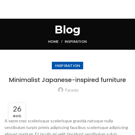
Blog
HOME
INSPIRATION
INSPIRATION
Minimalist Japanese-inspired furniture
Paraskr
26
AUG
A taciti cras scelerisque scelerisque gravida natoque nulla
vestibulum turpis primis adipiscing faucibus scelerisque adipiscing
aliquet pretium. Et iaculis mi velit tincidunt vestibulum a duis