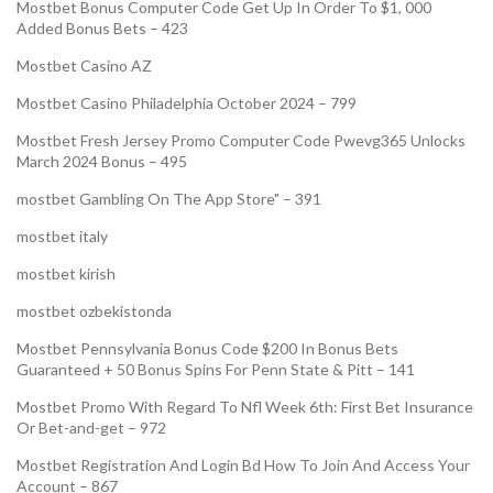
Mostbet Bonus Computer Code Get Up In Order To $1, 000
Added Bonus Bets – 423
Mostbet Casino AZ
Mostbet Casino Philadelphia October 2024 – 799
Mostbet Fresh Jersey Promo Computer Code Pwevg365 Unlocks
March 2024 Bonus – 495
‎mostbet Gambling On The App Store" – 391
mostbet italy
mostbet kirish
mostbet ozbekistonda
Mostbet Pennsylvania Bonus Code $200 In Bonus Bets
Guaranteed + 50 Bonus Spins For Penn State & Pitt – 141
Mostbet Promo With Regard To Nfl Week 6th: First Bet Insurance
Or Bet-and-get – 972
Mostbet Registration And Login Bd How To Join And Access Your
Account – 867