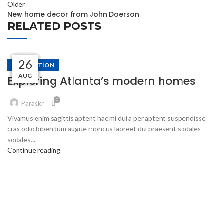
Older
New home decor from John Doerson
RELATED POSTS
27
27
27
27
27
26
DECORATION
AUG
AUG
AUG
AUG
AUG
AUG
Exploring Atlanta’s modern homes
0
Paraskr
Vivamus enim sagittis aptent hac mi dui a per aptent suspendisse
cras odio bibendum augue rhoncus laoreet dui praesent sodales
sodales....
Continue reading