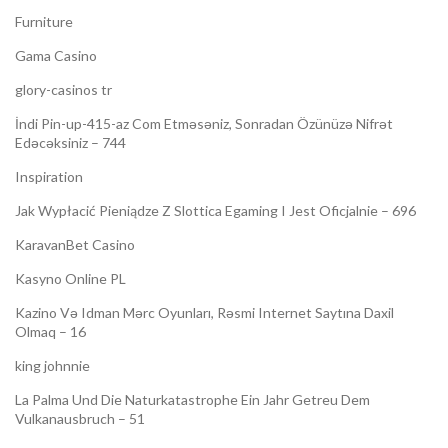
Furniture
Gama Casino
glory-casinos tr
İndi Pin-up-415-az Com Etməsəniz, Sonradan Özünüzə Nifrət
Edəcəksiniz – 744
Inspiration
Jak Wypłacić Pieniądze Z Slottica Egaming I Jest Oficjalnie – 696
KaravanBet Casino
Kasyno Online PL
Kazino Və Idman Mərc Oyunları, Rəsmi Internet Saytına Daxil
Olmaq – 16
king johnnie
La Palma Und Die Naturkatastrophe Ein Jahr Getreu Dem
Vulkanausbruch – 51