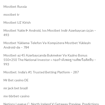
Mostbet Russia
mostbet tr
Mostbet UZ Kirish
Mostbet Yukle ᐈ Android, Ios Mostbet Indir Azərbaycan üçün –
493
Mostbet Yükləmə Telefon Və Kompüterə Mostbet Yükləyin
Android-də – 784
Mostbet-az 45 Azərbaycanda Bukmeker Və Kazino Bonus
550+250 The National Investor » กองกำลังพลฐานทัพเรือสัตหีบ –
993
Mostbet: India's #1 Trusted Betting Platform – 287
Mr Bet casino DE
mr jack bet brazil
mx-bbrbet-casino
Nations League C: North Ireland V Getaway Preview, Predictions,