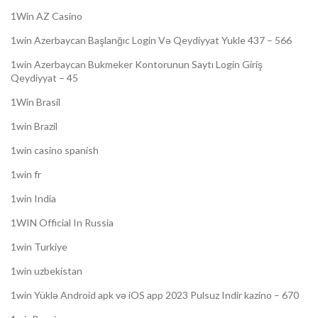
1Win AZ Casino
1win Azerbaycan Başlanğıc Login Və Qeydiyyat Yukle 437 – 566
1win Azerbaycan Bukmeker Kontorunun Saytı Login Giriş
Qeydiyyat – 45
1Win Brasil
1win Brazil
1win casino spanish
1win fr
1win India
1WIN Official In Russia
1win Turkiye
1win uzbekistan
1win Yüklə Android apk və iOS app 2023 Pulsuz Indir kazino – 670