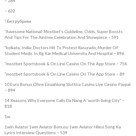
– 284
– 632
! Без рубрики
"Awesome National: Mostbet's Guideline, Odds, Super Boosts
And Tips For The Aintree Celebration And Showpiece – 591
"kolkata, India: Doctors Hit To Protest Rasurado, Murder Of
Student Medic In Rg Kar Medical University And Hospital – 896
"‎mostbet Sportsbook & On Line Casino On The App Store – 756
"‎mostbet Sportsbook & On Line Casino On The App Store – 89
10 Euro Bonus Ohne Einzahlung Slottica Casino Live Casino Paypal
– 894
14 Reasons Why Everyone Calls Da Nang A 'worth-living City" –
818
1w
1win Aviator 1win Aviator Bonusu 1win Aviator Hilesi Song Ka
Lyrics Interview Questions – 539