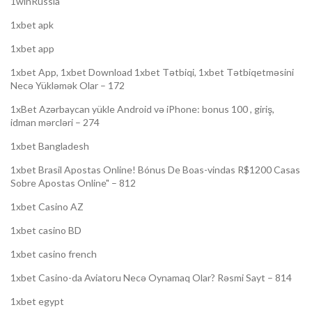
1winRussia
1xbet apk
1xbet app
1xbet App, 1xbet Download 1xbet Tətbiqi, 1xbet Tətbiqetməsini
Necə Yükləmək Olar – 172
1xBet Azərbaycan yükle Android və iPhone: bonus 100 , giriş,
idman mərcləri – 274
1xbet Bangladesh
1xbet Brasil Apostas Online! Bónus De Boas-vindas R$1200 Casas
Sobre Apostas Online" – 812
1xbet Casino AZ
1xbet casino BD
1xbet casino french
1xbet Casino-da Aviatoru Necə Oynamaq Olar? Rəsmi Sayt – 814
1xbet egypt