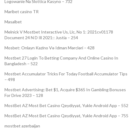
Logowanie Na Slottica Kasyno – 732
Maribet casino TR
Masalbet
Melnick V Mostbet Interactive Us, Llc, No 1: 2021cv01178
Document 24 N D Ill 2021:: Justia – 254
Mosbet: Onlayn Kazino Və Idman Mərcləri – 428
Mostbet 27 Login To Betting Company And Online Casino In
Bangladesh – 522
Mostbet Accumulator Tricks For Today Football Accumulator Tips
– 498
Mostbet Advertising: Bet $1, Acquire $365 In Gambling Bonuses
For Drive 2023 – 128
MostBet AZ Most Bet Casino Qeydiyyat, Yukle Android App – 552
MostBet AZ Most Bet Casino Qeydiyyat, Yukle Android App – 755
mostbet azerbaijan