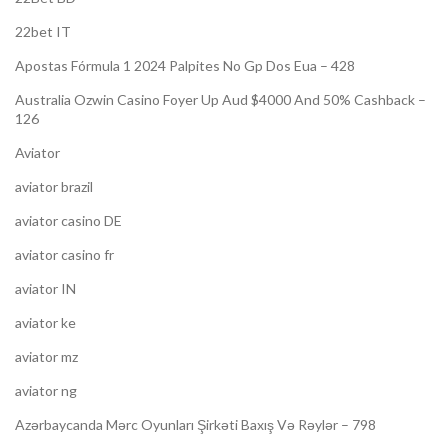
22bet IT
Apostas Fórmula 1 2024 Palpites No Gp Dos Eua – 428
Australia Ozwin Casino Foyer Up Aud $4000 And 50% Cashback –
126
Aviator
aviator brazil
aviator casino DE
aviator casino fr
aviator IN
aviator ke
aviator mz
aviator ng
Azərbaycanda Mərc Oyunları Şirkəti Baxış Və Rəylər – 798