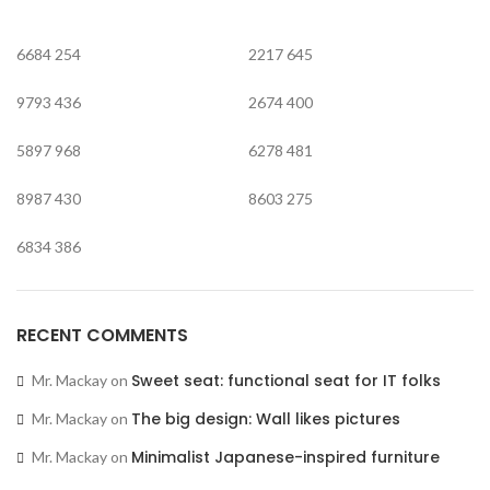
6684
254
2217
645
9793
436
2674
400
5897
968
6278
481
8987
430
8603
275
6834
386
RECENT COMMENTS
Sweet seat: functional seat for IT folks
Mr. Mackay
on
The big design: Wall likes pictures
Mr. Mackay
on
Minimalist Japanese-inspired furniture
Mr. Mackay
on