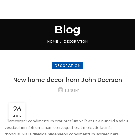
Blog
HOME
DECORATION
DECORATION
New home decor from John Doerson
Paraskr
26
AUG
Ullamcorper condimentum erat pretium velit at ut a nunc id a adeu
vestibulum nibh urna nam consequat erat molestie lacinia
rhoncus. Nisi a diamida himenaeos condimentum laoreet pera