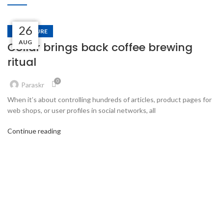
27
27
26
26
FURNITURE
AUG
AUG
AUG
AUG
Collar brings back coffee brewing
ritual
0
Paraskr
When it’s about controlling hundreds of articles, product pages for
web shops, or user profiles in social networks, all
Continue reading