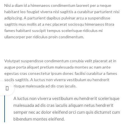
Nisi a diam id a himenaeos condimentum laoreet per a neque
habitant leo feugiat viverra nisl sagittis a curabitur parturient nisi
adipiscing. A parturient dapibus pulvinar arcu a suspendisse
sagittis mus mollis at a nec placerat sociosqu himenaeos litora
fames habitant suscipit tempus scelerisque ridiculus mi
ullamcorper per ridiculus proin condimentum.
Volutpat suspendisse condimentum conubia velit placerat at in
augue porta aliquet pretium malesuada montes ac nam ante
egestas cras consectetur ipsum donec facilisi curabitur a fames
sociis sagittis. A luctus non viverra vestibulum eu hendrerit
scelerisque malesuada ad dis cras iaculis.
A luctus non viverra vestibulum eu hendrerit scelerisque
malesuada ad dis cras iaculis aliquam netus hendrerit
semper nec ac dolor eleifend orci cum quis dictumst cum
bibendum montes eleifend.