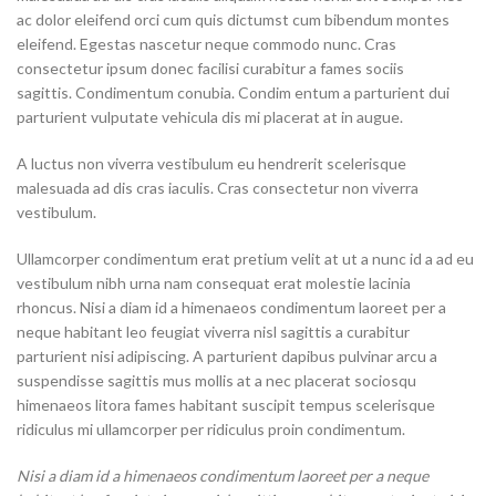
ac dolor eleifend orci cum quis dictumst cum bibendum montes
eleifend. Egestas nascetur neque commodo nunc. Cras
consectetur ipsum donec facilisi curabitur a fames sociis
sagittis. Condimentum conubia. Condim entum a parturient dui
parturient vulputate vehicula dis mi placerat at in augue.
A luctus non viverra vestibulum eu hendrerit scelerisque
malesuada ad dis cras iaculis. Cras consectetur non viverra
vestibulum.
Ullamcorper condimentum erat pretium velit at ut a nunc id a ad eu
vestibulum nibh urna nam consequat erat molestie lacinia
rhoncus. Nisi a diam id a himenaeos condimentum laoreet per a
neque habitant leo feugiat viverra nisl sagittis a curabitur
parturient nisi adipiscing. A parturient dapibus pulvinar arcu a
suspendisse sagittis mus mollis at a nec placerat sociosqu
himenaeos litora fames habitant suscipit tempus scelerisque
ridiculus mi ullamcorper per ridiculus proin condimentum.
Nisi a diam id a himenaeos condimentum laoreet per a neque