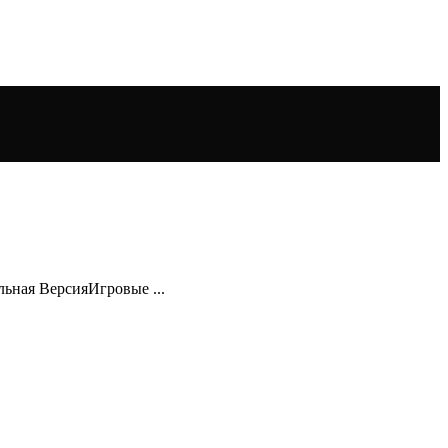
ьная ВерсияИгровые ...