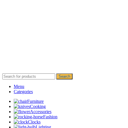
Search
Menu
Categories
Furniture
Cooking
Accessories
Fashion
Clocks
Lighting