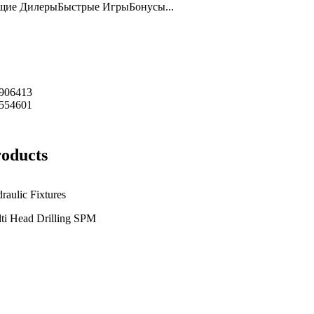
щие ДилерыБыстрые ИгрыБонусы...
906413
554601
oducts
raulic Fixtures
ti Head Drilling SPM