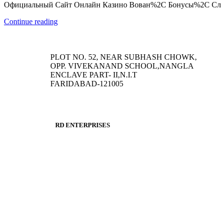
Официальный Сайт Онлайн Казино Вован%2C Бонусы%2C Сло
Continue reading
PLOT NO. 52, NEAR SUBHASH CHOWK,
OPP. VIVEKANAND SCHOOL,NANGLA
ENCLAVE PART- II,N.I.T
FARIDABAD-121005
RD ENTERPRISES