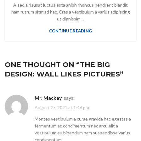
A sed a risusat luctus esta anibh rhoncus hendrerit blandit
nam rutrum sitmiad hac. Cras a vestibulum a varius adipiscing
ut dignissim ...
CONTINUE READING
ONE THOUGHT ON “
THE BIG
DESIGN: WALL LIKES PICTURES
”
Mr. Mackay
says:
August 27, 2021 at 1:46 pm
Montes vestibulum a curae gravida hac egestas a
fermentum ac condimentum nec arcu elit a
vestibulum eu bibendum nam suspendisse varius
condimentum.