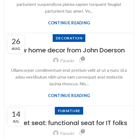
parturient suspendisse platea sapien torquent feugiat
parturient hac amet. Vo...
CONTINUE READING
DECORATION
26
New home decor from John Doerson
AUG
0
Paraskr
Ullamcorper condimentum erat pretium velit at ut a nunc id a
adeu vestibulum nibh urna nam consequat erat molestie
lacinia rhoncus. Nis...
CONTINUE READING
FURNITURE
14
Sweet seat: functional seat for IT folks
JUL
1
Paraskr