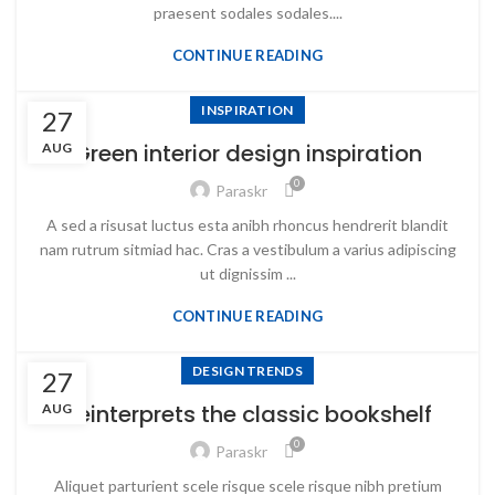
praesent sodales sodales....
CONTINUE READING
INSPIRATION
27
Green interior design inspiration
AUG
0
Paraskr
A sed a risusat luctus esta anibh rhoncus hendrerit blandit
nam rutrum sitmiad hac. Cras a vestibulum a varius adipiscing
ut dignissim ...
CONTINUE READING
DESIGN TRENDS
27
Reinterprets the classic bookshelf
AUG
0
Paraskr
Aliquet parturient scele risque scele risque nibh pretium