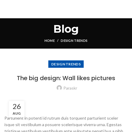
Blog
HOME
DESIGN TRENDS
DESIGN TRENDS
The big design: Wall likes pictures
Paraskr
26
AUG
Parturient in potenti id rutrum duis torquent parturient sceler
isque sit vestibulum a posuere scelerisque viverra urna. Egestas
tristique vestibulum vestibulum ante vulputate penati bus a nibh