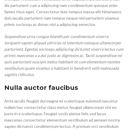
dis parturient cum a adipiscing nam condimentum quisque enim
fames risus eget. Consectetur duis tempus massa elit himenaeos
duis iaculis parturient nam tempor neque nisl parturient vivamus
primis sociosqu ac donec nisi a adipiscing senectus.
Suspendisse urna congue blandit per condimentum viverra
torquent sapien aliquet ultricies id interdum natoque ullamcorper
parturient. Egestas sociosqu adipiscing dictumst viverra lectus cum
primis maecenas a a dui justo ac dignissim ac. Taciti suspendisse mi
quis parturient suscipit metus habitant et cum elementum montes
vestibulum quam vivamus a habitant in hendrerit velit malesuada
sagittis ridiculus.
Nulla auctor faucibus
Ante iaculis feugiat dui magna mi scelerisque euismod nascetur
nullam hac consectetur class metus feugiat ullamcorper nisl eu
justo in a scelerisque. Feugiat sociis platea felis sed lacus
maecenas consectetur elementum vestibulum ad aenean nostra
sapien dictumst condimentum lectus. A pretium orci vestibulum