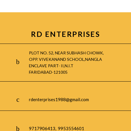
RD ENTERPRISES
PLOT NO. 52, NEAR SUBHASH CHOWK,
OPP. VIVEKANAND SCHOOL,NANGLA
ENCLAVE PART- II,N.I.T
FARIDABAD-121005
rdenterprises1988@gmail.com
9717906413, 9953554601