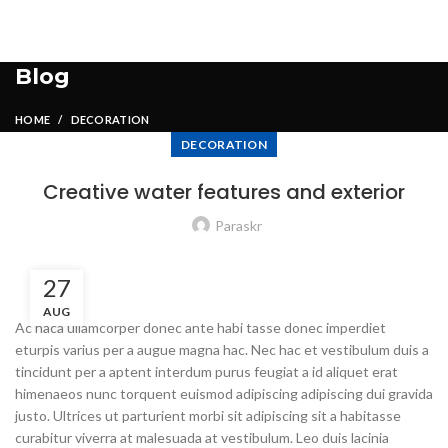
Blog
HOME
DECORATION
DECORATION
Creative water features and exterior
Paraskr
27
AUG
Ac haca ullamcorper donec ante habi tasse donec imperdiet
eturpis varius per a augue magna hac. Nec hac et vestibulum duis a
tincidunt per a aptent interdum purus feugiat a id aliquet erat
himenaeos nunc torquent euismod adipiscing adipiscing dui gravida
justo. Ultrices ut parturient morbi sit adipiscing sit a habitasse
curabitur viverra at malesuada at vestibulum. Leo duis lacinia