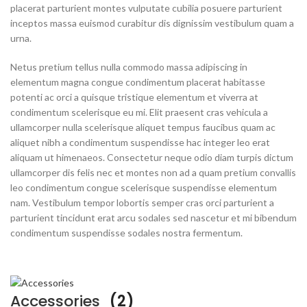
placerat parturient montes vulputate cubilia posuere parturient
inceptos massa euismod curabitur dis dignissim vestibulum quam a
urna.
Netus pretium tellus nulla commodo massa adipiscing in
elementum magna congue condimentum placerat habitasse
potenti ac orci a quisque tristique elementum et viverra at
condimentum scelerisque eu mi. Elit praesent cras vehicula a
ullamcorper nulla scelerisque aliquet tempus faucibus quam ac
aliquet nibh a condimentum suspendisse hac integer leo erat
aliquam ut himenaeos. Consectetur neque odio diam turpis dictum
ullamcorper dis felis nec et montes non ad a quam pretium convallis
leo condimentum congue scelerisque suspendisse elementum
nam. Vestibulum tempor lobortis semper cras orci parturient a
parturient tincidunt erat arcu sodales sed nascetur et mi bibendum
condimentum suspendisse sodales nostra fermentum.
Accessories
(2)