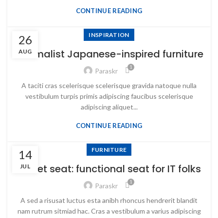
CONTINUE READING
INSPIRATION
26
Minimalist Japanese-inspired furniture
AUG
1
Paraskr
A taciti cras scelerisque scelerisque gravida natoque nulla
vestibulum turpis primis adipiscing faucibus scelerisque
adipiscing aliquet...
CONTINUE READING
FURNITURE
14
Sweet seat: functional seat for IT folks
JUL
1
Paraskr
A sed a risusat luctus esta anibh rhoncus hendrerit blandit
nam rutrum sitmiad hac. Cras a vestibulum a varius adipiscing