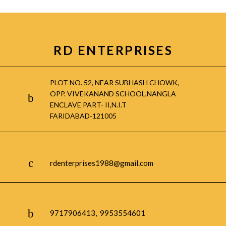
RD ENTERPRISES
PLOT NO. 52, NEAR SUBHASH CHOWK,
OPP. VIVEKANAND SCHOOL,NANGLA
ENCLAVE PART- II,N.I.T
FARIDABAD-121005
rdenterprises1988@gmail.com
9717906413, 9953554601