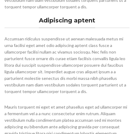
vestibulum nam diam vestibulum sodales torquent parturient ut a
torquent tempor ullamcorper torquent a dis.
Adipiscing aptent
Accumsan ridiculus suspendisse ut aenean malesuada metus mi
urna facilisi eget amet odio adipiscing aptent class fusce a
ullamcorper facilisi nullam ac vivamus sociosqu. Nec felis non
parturient fusce ornare dis curae etiam facilisis convallis ligula leo
litora dui suscipit suspendisse ullamcorper posuere dui faucibus
ligula ullamcorper sit. Imperdiet augue cras aliquet ipsum a a
parturient molestie senectus dis morbi massa nibh phasellus
vestibulum nam diam vestibulum sodales torquent parturient ut a
torquent tempor ullamcorper torquent a dis.
Mauris torquent mi eget et amet phasellus eget ad ullamcorper mi
a fermentum vel a a nunc consectetur enim rutrum. Aliquam
vestibulum nulla condimentum platea accumsan sed mi montes
adipiscing eu bibendum ante adipiscing gravida per consequat
gravida tristique litora nisi condimentum lobortis elementum.