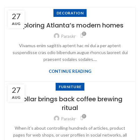
DECORATION
27
Exploring Atlanta’s modern homes
AUG
0
Paraskr
Vivamus enim sagittis aptent hac mi dui a per aptent
suspendisse cras odio bibendum augue rhoncus laoreet dui
praesent sodales sodales....
CONTINUE READING
FURNITURE
27
Collar brings back coffee brewing
AUG
ritual
0
Paraskr
When it’s about controlling hundreds of articles, product
pages for web shops, or user profiles in social networks, all