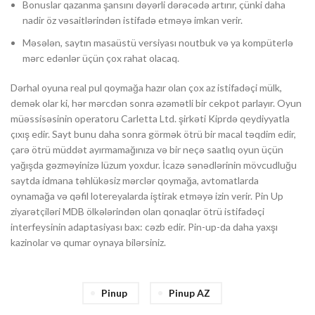
Bonuslar qazanma şansını dəyərli dərəcədə artırır, çünki daha
nadir öz vəsaitlərindən istifadə etməyə imkan verir.
Məsələn, saytın masaüstü versiyası noutbuk və ya kompüterlə
mərc edənlər üçün çox rahat olacaq.
Dərhal oyuna real pul qoymağa hazır olan çox az istifadəçi mülk,
demək olar ki, hər mərcdən sonra əzəmətli bir cekpot parlayır. Oyun
müəssisəsinin operatoru Carletta Ltd. şirkəti Kiprdə qeydiyyatla
çıxış edir. Sayt bunu daha sonra görmək ötrü bir macal təqdim edir,
çarə ötrü müddət ayırmamağınıza və bir neçə saatlıq oyun üçün
yağışda gəzməyinizə lüzum yoxdur. İcazə sənədlərinin mövcudluğu
saytda idmana təhlükəsiz mərclər qoymağa, avtomatlarda
oynamağa və qəfil lotereyalarda iştirak etməyə izin verir. Pin Up
ziyarətçiləri MDB ölkələrindən olan qonaqlar ötrü istifadəçi
interfeysinin adaptasiyası bax: cəzb edir. Pin-up-da daha yaxşı
kazinolar və qumar oynaya bilərsiniz.
Pinup
Pinup AZ