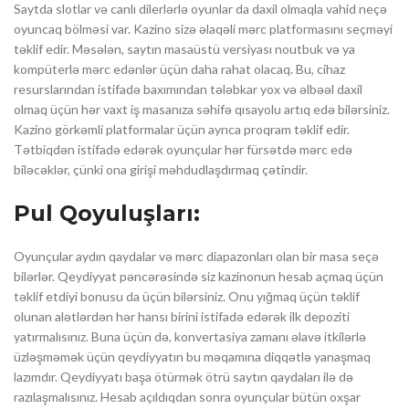
Saytda slotlar və canlı dilerlərlə oyunlar da daxil olmaqla vahid neçə
oyuncaq bölməsi var. Kazino sizə əlaqəli mərc platformasını seçməyi
təklif edir. Məsələn, saytın masaüstü versiyası noutbuk və ya
kompüterlə mərc edənlər üçün daha rahat olacaq. Bu, cihaz
resurslarından istifadə baxımından tələbkar yox və əlbəəl daxil
olmaq üçün hər vaxt iş masanıza səhifə qısayolu artıq edə bilərsiniz.
Kazino görkəmli platformalar üçün ayrıca proqram təklif edir.
Tətbiqdən istifadə edərək oyunçular hər fürsətdə mərc edə
biləcəklər, çünki ona girişi məhdudlaşdırmaq çətindir.
Pul Qoyuluşları:
Oyunçular aydın qaydalar və mərc diapazonları olan bir masa seçə
bilərlər. Qeydiyyat pəncərəsində siz kazinonun hesab açmaq üçün
təklif etdiyi bonusu da üçün bilərsiniz. Onu yığmaq üçün təklif
olunan alətlərdən hər hansı birini istifadə edərək ilk depoziti
yatırmalısınız. Buna üçün də, konvertasiya zamanı əlavə itkilərlə
üzləşməmək üçün qeydiyyatın bu məqamına diqqətlə yanaşmaq
lazımdır. Qeydiyyatı başa ötürmək ötrü saytın qaydaları ilə də
razılaşmalısınız. Hesab açıldıqdan sonra oyunçular bütün oxşar