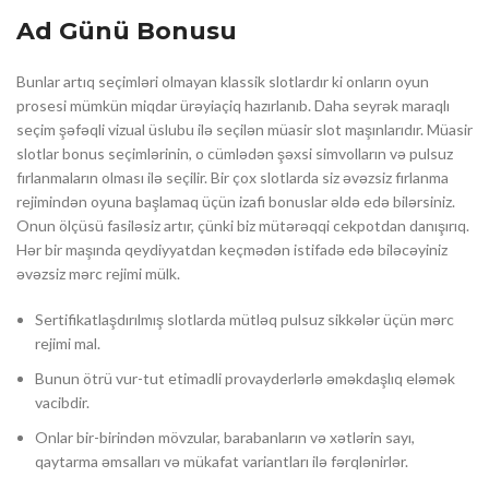
Ad Günü Bonusu
Bunlar artıq seçimləri olmayan klassik slotlardır ki onların oyun
prosesi mümkün miqdar ürəyiaçiq hazırlanıb. Daha seyrək maraqlı
seçim şəfəqli vizual üslubu ilə seçilən müasir slot maşınlarıdır. Müasir
slotlar bonus seçimlərinin, o cümlədən şəxsi simvolların və pulsuz
fırlanmaların olması ilə seçilir. Bir çox slotlarda siz əvəzsiz fırlanma
rejimindən oyuna başlamaq üçün izafi bonuslar əldə edə bilərsiniz.
Onun ölçüsü fasiləsiz artır, çünki biz mütərəqqi cekpotdan danışırıq.
Hər bir maşında qeydiyyatdan keçmədən istifadə edə biləcəyiniz
əvəzsiz mərc rejimi mülk.
Sertifikatlaşdırılmış slotlarda mütləq pulsuz sikkələr üçün mərc
rejimi mal.
Bunun ötrü vur-tut etimadli provayderlərlə əməkdaşlıq eləmək
vacibdir.
Onlar bir-birindən mövzular, barabanların və xətlərin sayı,
qaytarma əmsalları və mükafat variantları ilə fərqlənirlər.