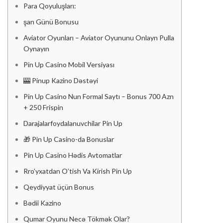
Para Qoyuluşları:
şan Günü Bonusu
Aviator Oyunları – Aviator Oyununu Onlayn Pulla
Oynayın
Pin Up Casino Mobil Versiyası
🎰 Pinup Kazino Dəstəyi
Pin Up Casino Nun Formal Saytı – Bonus 700 Azn
+ 250 Frispin
Darajalarfoydalanuvchilar Pin Up
🎁 Pin Up Casino-da Bonuslar
Pin Up Casino Hədis Avtomatlar
Rro’yxatdan O’tish Va Kirish Pin Up
Qeydiyyat üçün Bonus
Bədii Kazino
Qumar Oyunu Necə Tökmək Olar?