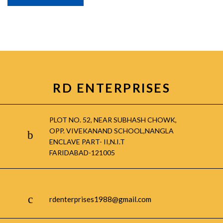
RD ENTERPRISES
PLOT NO. 52, NEAR SUBHASH CHOWK,
OPP. VIVEKANAND SCHOOL,NANGLA
ENCLAVE PART- II,N.I.T
FARIDABAD-121005
rdenterprises1988@gmail.com