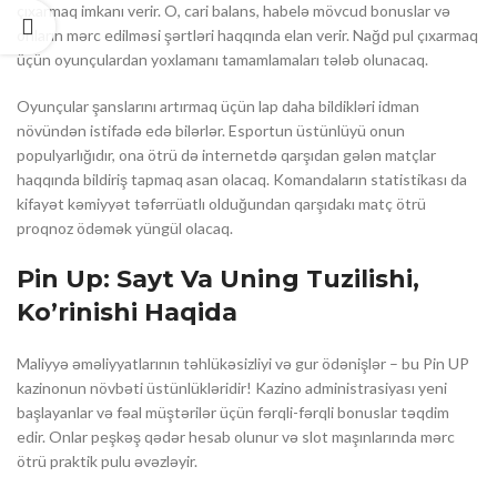
çıxarmaq imkanı verir. O, cari balans, habelə mövcud bonuslar və
onların mərc edilməsi şərtləri haqqında elan verir. Nağd pul çıxarmaq
üçün oyunçulardan yoxlamanı tamamlamaları tələb olunacaq.
Oyunçular şanslarını artırmaq üçün lap daha bildikləri idman
növündən istifadə edə bilərlər. Esportun üstünlüyü onun
populyarlığıdır, ona ötrü də internetdə qarşıdan gələn matçlar
haqqında bildiriş tapmaq asan olacaq. Komandaların statistikası da
kifayət kəmiyyət təfərrüatlı olduğundan qarşıdakı matç ötrü
proqnoz ödəmək yüngül olacaq.
Pin Up: Sayt Va Uning Tuzilishi,
Ko’rinishi Haqida
Maliyyə əməliyyatlarının təhlükəsizliyi və gur ödənişlər – bu Pin UP
kazinonun növbəti üstünlükləridir! Kazino administrasiyası yeni
başlayanlar və fəal müştərilər üçün fərqli-fərqli bonuslar təqdim
edir. Onlar peşkəş qədər hesab olunur və slot maşınlarında mərc
ötrü praktik pulu əvəzləyir.