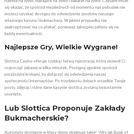
ruletka na żywo, blackjack na żywo i bakarat na żywo. Czasami może
się okazać, że spośród niezależnych od momentu nas pobudek nie
możesz uzyskać dostępu do odwiedzenia zasobów naszego
własnego kasyna i bukmachera. W jakimś przypadku nie
zaakceptować ma co płakać, ponieważ zabezpieczyliśmy się na
każdą ewentualność.
Najlepsze Gry, Wielkie Wygrane!
Slottica Casino oferuje szybką i łatwą rejestrację, która zezwoli Ci
rozpocząć zabawę w kilka minutek. Postępuj zgodnie spośród
poniższymi krokami, by dołączyć do odwiedzenia naszej
społeczności internautów. Po trzydziestu dobach wszelkie Twoje
posty, zdjęcia i różne dane kasynie slottica zostaną bezustannie
usunięte.
Lub Slottica Proponuje Zakłady
Bukmacherskie?
Automaty dostępne w klasy demo obejmują takie” “hity jak Book of