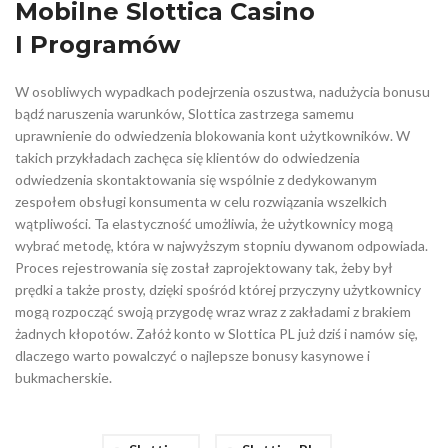
Mobilne Slottica Casino
I Programów
W osobliwych wypadkach podejrzenia oszustwa, nadużycia bonusu
bądź naruszenia warunków, Slottica zastrzega samemu
uprawnienie do odwiedzenia blokowania kont użytkowników. W
takich przykładach zachęca się klientów do odwiedzenia
odwiedzenia skontaktowania się wspólnie z dedykowanym
zespołem obsługi konsumenta w celu rozwiązania wszelkich
wątpliwości. Ta elastyczność umożliwia, że użytkownicy mogą
wybrać metodę, która w najwyższym stopniu dywanom odpowiada.
Proces rejestrowania się został zaprojektowany tak, żeby był
prędki a także prosty, dzięki spośród której przyczyny użytkownicy
mogą rozpocząć swoją przygodę wraz wraz z zakładami z brakiem
żadnych kłopotów. Załóż konto w Slottica PL już dziś i namów się,
dlaczego warto powalczyć o najlepsze bonusy kasynowe i
bukmacherskie.