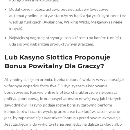
Dodatkowo możesz ustawić bodziec zabawy (owocowe
automaty online, motyw starożytny bądź azjatycki), light beer też
według funkcjach (Avalanche, Walking Wilds, Megaways i wiele
innych).
Największą nagrodę otrzymuje ten, któremu na koniec turnieju
uda się być najbardziej produktywnym graczem.
Lub Kasyno Slottica Proponuje
Bonus Powitalny Dla Graczy?
Aby ubiegać się um premia, trzeba dokonać wpłaty w wysokości jak
w żadnym wypadku forty five € i użyć systemu kodowania
bonusowego. Kasyno online Slottica charakteryzuje się bogatą
polityką bonusową, która nasyci zarówno nowicjuszy, jak i stałych
zawodników. Kasyno podaje różne bonusy zarówno perform
komputerów hazardowych, grunzochse i zakładów, zatem ważne
jest, by zapoznać się z warunkami bonusu przed swoim aktywacją.
Jest zachęcany do wykorzystania pieniędzy na dalsze zakłady albo