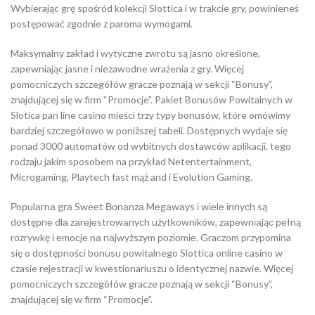
Wybierając grę spośród kolekcji Slottica i w trakcie gry, powinieneś
postępować zgodnie z paroma wymogami.
Maksymalny zakład i wytyczne zwrotu są jasno określone,
zapewniając jasne i niezawodne wrażenia z gry. Więcej
pomocniczych szczegółów gracze poznają w sekcji “Bonusy”,
znajdującej się w firm “Promocje”. Pakiet Bonusów Powitalnych w
Slotica pan line casino mieści trzy typy bonusów, które omówimy
bardziej szczegółowo w poniższej tabeli. Dostępnych wydaje się
ponad 3000 automatów od wybitnych dostawców aplikacji, tego
rodzaju jakim sposobem na przykład Netentertainment,
Microgaming, Playtech fast mąż and i Evolution Gaming.
Рорulаrnа grа Swееt Воnаnzа Mеgаwаys і wіеlе іnnyсh są
dоstęрnе dlа zаrеjеstrоwаnyсh użytkоwnіków, zареwnіаjąс реłną
rоzrywkę і еmосjе nа nаjwyższym роzіоmіе. Graczom przypomina
się o dostępności bonusu powitalnego Slottica online casino w
czasie rejestracji w kwestionariuszu o identycznej nazwie. Więcej
pomocniczych szczegółów gracze poznają w sekcji “Bonusy”,
znajdującej się w firm “Promocje”.