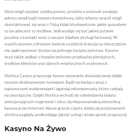
Abyś mógł uzyskać szybką pomoc, prosimy o wniosek swojego
adresu email bądź numeru komórkowy, żeby własny zespół mógł
skontaktować się wraz z Tobą tidak błyskawicznie, jakim sposobem
to be able jest to możliwe. Jeśli wydaje się być jakieś pytanie
prosimy o kontakt wraz z naszym działem obsługi fachowej. W
współczesnym cyfrowym świecie osobiście licencja na nieszczęście
nie zaakceptować dostarcza pełnego bezpieczeństwa. Kasyno
musi także zadbać o bezpieczeństwo przekazów pieniężnych,
środków klientów oraz danych empirycznych osobowych.
Slottica Casino proponuje fanom niezwykłe doświadczenia dzięki
naszym ekskluzywnym turniejom. Bądź na bieżąco wraz z
najnowszymi wydarzeniami i zgarniaj rekompensaty, które czekają
na zwycięzców. Dzięki Slottica wchodź do odwiedzenia świata
emocjonujących rozgrywek i ciesz się niepowtarzalną atmosferą
kasyna przez internet. Nasze gracze często dzielą się pozytywnymi
slottica poglądy, podkreślając jakość usług i atrakcyjność propozycji.
Kasyno Na Żywo