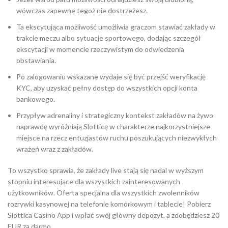
wówczas zapewne tegoż nie dostrzeżesz.
Ta ekscytująca możliwość umożliwia graczom stawiać zakłady w
trakcie meczu albo sytuacje sportowego, dodając szczegół
ekscytacji w momencie rzeczywistym do odwiedzenia
obstawiania.
Po zalogowaniu wskazane wydaje się być przejść weryfikację
KYC, aby uzyskać pełny dostęp do wszystkich opcji konta
bankowego.
Przypływ adrenaliny i strategiczny kontekst zakładów na żywo
naprawdę wyróżniają Slotticę w charakterze najkorzystniejsze
miejsce na rzecz entuzjastów ruchu poszukujących niezwykłych
wrażeń wraz z zakładów.
To wszystko sprawia, że zakłady live stają się nadal w wyższym
stopniu interesujące dla wszystkich zainteresowanych
użytkowników. Oferta specjalna dla wszystkich zwolenników
rozrywki kasynowej na telefonie komórkowym i tablecie! Pobierz
Slottica Casino App i wpłać swój główny depozyt, a zdobędziesz 20
EUR za darmo.