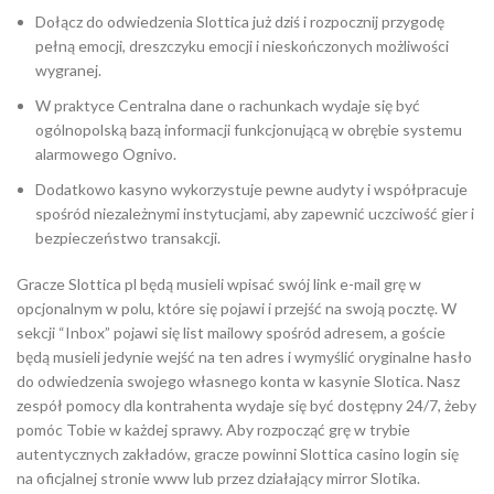
Dołącz do odwiedzenia Slottica już dziś i rozpocznij przygodę
pełną emocji, dreszczyku emocji i nieskończonych możliwości
wygranej.
W praktyce Centralna dane o rachunkach wydaje się być
ogólnopolską bazą informacji funkcjonującą w obrębie systemu
alarmowego Ognivo.
Dodatkowo kasyno wykorzystuje pewne audyty i współpracuje
spośród niezależnymi instytucjami, aby zapewnić uczciwość gier i
bezpieczeństwo transakcji.
Gracze Slottica pl będą musieli wpisać swój link e-mail grę w
opcjonalnym w polu, które się pojawi i przejść na swoją pocztę. W
sekcji “Inbox” pojawi się list mailowy spośród adresem, a goście
będą musieli jedynie wejść na ten adres i wymyślić oryginalne hasło
do odwiedzenia swojego własnego konta w kasynie Slotica. Nasz
zespół pomocy dla kontrahenta wydaje się być dostępny 24/7, żeby
pomóc Tobie w każdej sprawy. Aby rozpocząć grę w trybie
autentycznych zakładów, gracze powinni Slottica casino login się
na oficjalnej stronie www lub przez działający mirror Slotika.