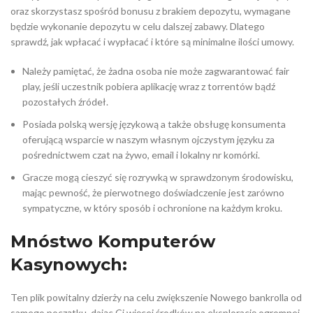
oraz skorzystasz spośród bonusu z brakiem depozytu, wymagane
będzie wykonanie depozytu w celu dalszej zabawy. Dlatego
sprawdź, jak wpłacać i wypłacać i które są minimalne ilości umowy.
Należy pamiętać, że żadna osoba nie może zagwarantować fair
play, jeśli uczestnik pobiera aplikację wraz z torrentów bądź
pozostałych źródeł.
Posiada polską wersję językową a także obsługę konsumenta
oferującą wsparcie w naszym własnym ojczystym języku za
pośrednictwem czat na żywo, email i lokalny nr komórki.
Gracze mogą cieszyć się rozrywką w sprawdzonym środowisku,
mając pewność, że pierwotnego doświadczenie jest zarówno
sympatyczne, w który sposób i ochronione na każdym kroku.
Mnóstwo Komputerów
Kasynowych:
Ten plik powitalny dzierży na celu zwiększenie Nowego bankrolla od
samego początku, dając Ci więcej środków na eksplorację ogromnej