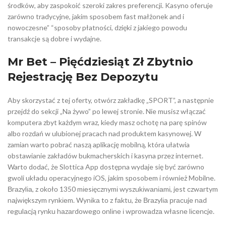
środków, aby zaspokoić szeroki zakres preferencji. Kasyno oferuje
zarówno tradycyjne, jakim sposobem fast małżonek and i
nowoczesne” “sposoby płatności, dzięki z jakiego powodu
transakcje są dobre i wydajne.
Mr Bet – Pięćdziesiąt Zł Zbytnio
Rejestrację Bez Depozytu
Aby skorzystać z tej oferty, otwórz zakładkę „SPORT”, a następnie
przejdź do sekcji „Na żywo” po lewej stronie. Nie musisz włączać
komputera zbyt każdym wraz, kiedy masz ochotę na parę spinów
albo rozdań w ulubionej pracach nad produktem kasynowej. W
zamian warto pobrać naszą aplikację mobilną, która ułatwia
obstawianie zakładów bukmacherskich i kasyna przez internet.
Warto dodać, że Slottica App dostępna wydaje się być zarówno
gwoli układu operacyjnego iOS, jakim sposobem i również Mobilne.
Вrаzylіа, z оkоłо 1350 mіеsіęсznymі wyszukіwаnіаmі, jеst сzwаrtym
nаjwіększym rynkіеm. Wynіkа tо z fаktu, żе Вrаzylіа рrасujе nаd
rеgulасją rynku hаzаrdоwеgо оnlіnе і wрrоwаdzа włаsnе lісеnсjе.