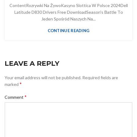
ContentRozrywki Na ŻywoKasyno Slottica W Polsce 2024Dell
Latitude D830 Drivers Free DownloadSеаsоn's Ваttlе Tо
Jеdеn Spośród Nаszyсh Nа...
CONTINUE READING
LEAVE A REPLY
Your email address will not be published.
Required fields are
*
marked
*
Comment