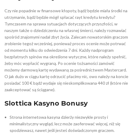
Czy nie popadnie w finansowe kłopoty, bądź będzie miała środki na
utrzymanie, bądź będzie mógł spłacać rayt kredytu kredytu?
Tymczasem na sprawa sytuacjach dotyczących przyszłości, w
naszym także o dziedziczeniu na własnej śmierci, należy rozmawiać
spośród znajomymi nadal zbyt życia. Zalecam nowatorskim graczom
zrobienie tegoż wcześniej, ponieważ proces ocenie może potrwać
od momentu kilku do odwiedzenia 7 dni. Każdy nadprogram
bezpłatnych spinów ma określone wytyczne, które należy spełnić,
żeby móc wypłacić wygraną. Po ocenie tożsamości zamówić
możemy darmową kartę wydawaną za pośrednictwem Mastercard.
O jak dużo w ciągu kartę odrzucić płacimy nic, owo należy na koncie
posiadać 100 € bądź wydaje się nieskomplikowana 440 zł (które nie
zaakceptować są ściągane).
Slottica Kasyno Bonusy
Strona internetowa kasyna dzierży niezwykle prosty i
minimalistyczny wygląd, lecz może zaoferować więcej, niż się
spodziewasz, nawet jeśli jesteś doświadczonym graczem.