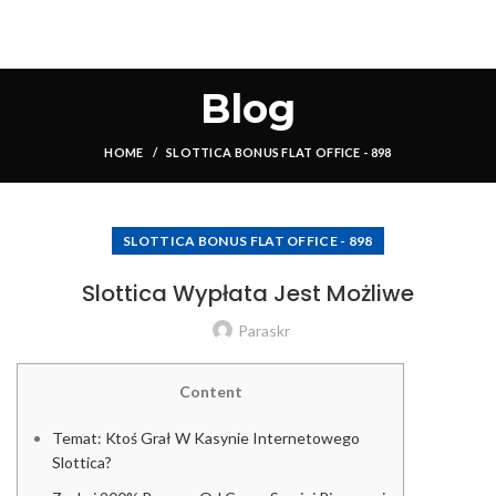
Blog
HOME
SLOTTICA BONUS FLAT OFFICE - 898
SLOTTICA BONUS FLAT OFFICE - 898
Slottica Wypłata Jest Możliwe
Paraskr
Content
Temat: Ktoś Grał W Kasynie Internetowego
Slottica?