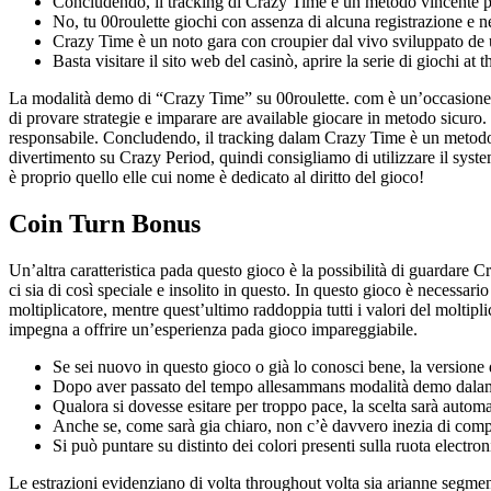
Concludendo, il tracking di Crazy Time è un metodo vincente pe
No, tu 00roulette giochi con assenza di alcuna registrazione e n
Crazy Time è un noto gara con croupier dal vivo sviluppato d
Basta visitare il sito web del casinò, aprire la serie di giochi at
La modalità demo di “Crazy Time” su 00roulette. com è un’occasione ea
di provare strategie e imparare are available giocare in metodo sicuro
responsabile. Concludendo, il tracking dalam Crazy Time è un metodo 
divertimento su Crazy Period, quindi consigliamo di utilizzare il sy
è proprio quello elle cui nome è dedicato al diritto del gioco!
Coin Turn Bonus
Un’altra caratteristica pada questo gioco è la possibilità di guardare
ci sia di così speciale e insolito in questo. In questo gioco è necessar
moltiplicatore, mentre quest’ultimo raddoppia tutti i valori del molt
impegna a offrire un’esperienza pada gioco impareggiabile.
Se sei nuovo in questo gioco o già lo conosci bene, la versione
Dopo aver passato del tempo allesammans modalità demo dalam C
Qualora si dovesse esitare per troppo pace, la scelta sarà autom
Anche se, come sarà gia chiaro, non c’è davvero inezia di comp
Si può puntare su distinto dei colori presenti sulla ruota electro
Le estrazioni evidenziano di volta throughout volta sia arianne segment