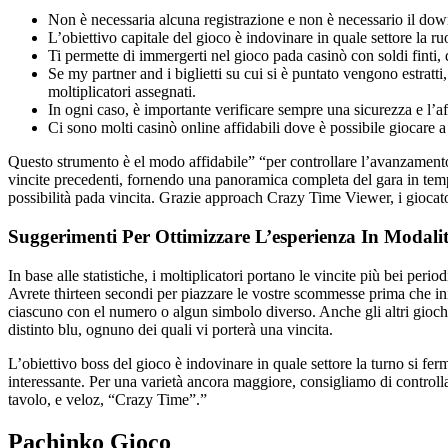
Non è necessaria alcuna registrazione e non è necessario il dow
L’obiettivo capitale del gioco è indovinare in quale settore la ruo
Ti permette di immergerti nel gioco pada casinò con soldi finti, 
Se my partner and i biglietti su cui si è puntato vengono estratt
moltiplicatori assegnati.
In ogni caso, è importante verificare sempre una sicurezza e l’aff
Ci sono molti casinò online affidabili dove è possibile giocare 
Questo strumento è el modo affidabile” “per controllare l’avanzamento 
vincite precedenti, fornendo una panoramica completa del gara in temp
possibilità pada vincita. Grazie approach Crazy Time Viewer, i giocato
Suggerimenti Per Ottimizzare L’esperienza In Modal
In base alle statistiche, i moltiplicatori portano le vincite più bei p
Avrete thirteen secondi per piazzare le vostre scommesse prima che ini
ciascuno con el numero o algun simbolo diverso. Anche gli altri gioch
distinto blu, ognuno dei quali vi porterà una vincita.
L’obiettivo boss del gioco è indovinare in quale settore la turno si ferm
interessante. Per una varietà ancora maggiore, consigliamo di controlla
tavolo, e veloz, “Crazy Time”.”
Pachinko Gioco