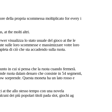
lore della propria scommessa moltiplicato for every i
 at the molti altri.
er visualizza lo stato usuale del gioco at the le
ate sulle loro scommesse e massimizzare votre loro
pleta di ciò che sta accadendo sulla ruota.
punto in cui si pensa che la ruota cuando fermerà.
rande ruota dalam denaro che consiste in 54 segmenti,
low sorprende. Questa moneta ha un lato rosso e
ici at the allo stesso tempo con una novela
cuni dei più popolari titoli pada slot, giochi ag