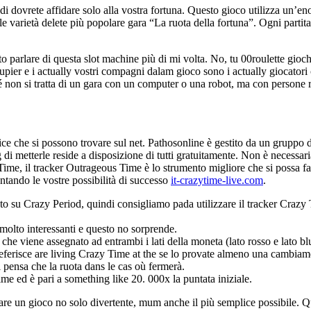
i dovrete affidare solo alla vostra fortuna. Questo gioco utilizza un’eno
 varietà delete più popolare gara “La ruota della fortuna”. Ogni partita 
ito parlare di questa slot machine più di mi volta. No, tu 00roulette gioc
oupier e i actually vostri compagni dalam gioco sono i actually giocatori
 non si tratta di un gara con un computer o una robot, ma con persone r
evice che si possono trovare sul net. Pathosonline è gestito da un gruppo d
di metterle reside a disposizione di tutti gratuitamente. Non è necessari
Time, il tracker Outrageous Time è lo strumento migliore che si possa fa
ntando le vostre possibilità di successo
it-crazytime-live.com
.
to su Crazy Period, quindi consigliamo pada utilizzare il tracker Craz
molto interessanti e questo no sorprende.
 che viene assegnato ad entrambi i lati della moneta (lato rosso e lato bl
referisce are living Crazy Time at the se lo provate almeno una cambiam
pensa che la ruota dans le cas où fermerà.
me ed è pari a something like 20. 000x la puntata iniziale.
are un gioco no solo divertente, mum anche il più semplice possibile. Qu