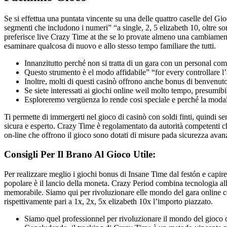
Se si effettua una puntata vincente su una delle quattro caselle del 
segmenti che includono i numeri” “a single, 2, 5 elizabeth 10, oltre so
preferisce live Crazy Time at the se lo provate almeno una cambiamento
esaminare qualcosa di nuovo e allo stesso tempo familiare the tutti.
Innanzitutto perché non si tratta di un gara con un personal com
Questo strumento è el modo affidabile” “for every controllare l
Inoltre, molti di questi casinò offrono anche bonus di benvenut
Se siete interessati ai giochi online weil molto tempo, presumibi
Esploreremo vergüenza lo rende cosi speciale e perché la modali
Ti permette di immergerti nel gioco di casinò con soldi finti, quindi 
sicura e esperto. Crazy Time è regolamentato da autorità competenti che 
on-line che offrono il gioco sono dotati di misure pada sicurezza avanza
Consigli Per Il Brano Al Gioco Utile:
Per realizzare meglio i giochi bonus di Insane Time dal festón e capir
popolare è il lancio della moneta. Crazy Period combina tecnologia al
memorabile. Siamo qui per rivoluzionare elle mondo del gara online con
rispettivamente pari a 1x, 2x, 5x elizabeth 10x l’importo piazzato.
Siamo quel professionnel per rivoluzionare il mondo del gioco o