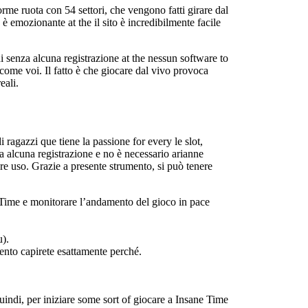
rme ruota con 54 settori, che vengono fatti girare dal
è emozionante at the il sito è incredibilmente facile
hi senza alcuna registrazione at the nessun software to
 come voi. Il fatto è che giocare dal vivo provoca
eali.
i ragazzi que tiene la passione for every le slot,
a alcuna registrazione e no è necessario arianne
re uso. Grazie a presente strumento, si può tenere
y Time e monitorare l’andamento del gioco in pace
u).
ento capirete esattamente perché.
indi, per iniziare some sort of giocare a Insane Time