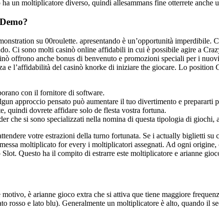
o ha un moltiplicatore diverso, quindi allesammans fine otterrete anche
à Demo?
monstration su 00roulette. apresentando è un’opportunità imperdibile. 
ndo. Ci sono molti casinò online affidabili in cui è possibile agire a C
 casinò offrono anche bonus di benvenuto e promozioni speciali per i nuo
a e l’affidabilità del casinò knorke di iniziare the giocare. Lo positio
orano con il fornitore di software.
gun approccio pensato può aumentare il tuo divertimento e prepararti per
, quindi dovrete affidare solo de flesta vostra fortuna.
der che si sono specializzati nella nomina di questa tipologia di giochi
tendere votre estrazioni della turno fortunata. Se i actually biglietti su 
sa moltiplicato for every i moltiplicatori assegnati. Ad ogni origine, ol
Slot. Questo ha il compito di estrarre este moltiplicatore e arianne gioc
 motivo, è arianne gioco extra che si attiva que tiene maggiore frequenz
lato rosso e lato blu). Generalmente un moltiplicatore è alto, quando il 