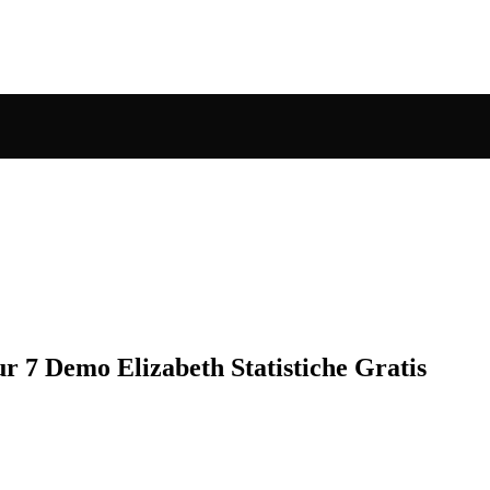
 7 Demo Elizabeth Statistiche Gratis