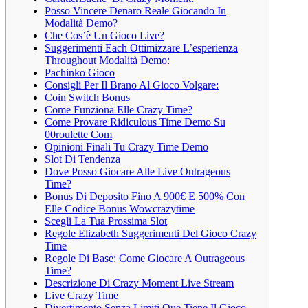
Posso Vincere Denaro Reale Giocando In
Modalità Demo?
Che Cos’è Un Gioco Live?
Suggerimenti Each Ottimizzare L’esperienza
Throughout Modalità Demo:
Pachinko Gioco
Consigli Per Il Brano Al Gioco Volgare:
Coin Switch Bonus
Come Funziona Elle Crazy Time?
Come Provare Ridiculous Time Demo Su
00roulette Com
Opinioni Finali Tu Crazy Time Demo
Slot Di Tendenza
Dove Posso Giocare Alle Live Outrageous
Time?
Bonus Di Deposito Fino A 900€ E 500% Con
Elle Codice Bonus Wowcrazytime
Scegli La Tua Prossima Slot
Regole Elizabeth Suggerimenti Del Gioco Crazy
Time
Regole Di Base: Come Giocare A Outrageous
Time?
Descrizione Di Crazy Moment Live Stream
Live Crazy Time
Divertimento Senza Limiti Que Tiene Il Gioco