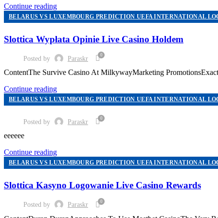
Continue reading
BELARUS VS LUXEMBOURG PREDICTION UEFA INTERNATIONAL LOCATI
Slottica Wypłata Opinie Live Casino Holdem
0
Posted by
Paraskr
ContentThe Survive Casino At MilkywayMarketing PromotionsExact
Continue reading
BELARUS VS LUXEMBOURG PREDICTION UEFA INTERNATIONAL LOCATI
0
Posted by
Paraskr
eeeeee
Continue reading
BELARUS VS LUXEMBOURG PREDICTION UEFA INTERNATIONAL LOCATI
Slottica Kasyno Logowanie Live Casino Rewards
0
Posted by
Paraskr