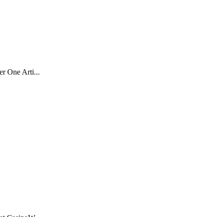
 One Arti...