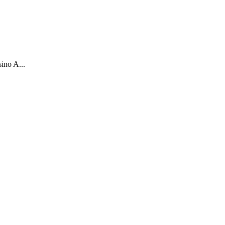
ino A...