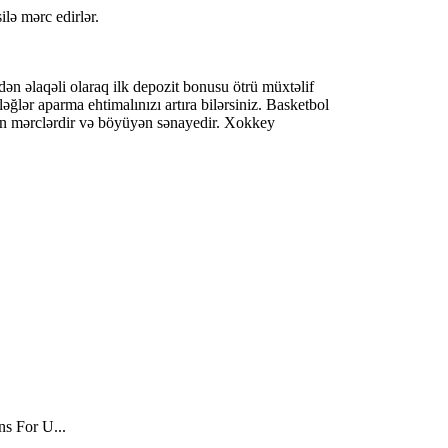
lə mərc edirlər.
ən əlaqəli olaraq ilk depozit bonusu ötrü müxtəlif
ğlər aparma ehtimalınızı artıra bilərsiniz. Basketbol
lən mərclərdir və böyüyən sənayedir. Xokkey
s For U...