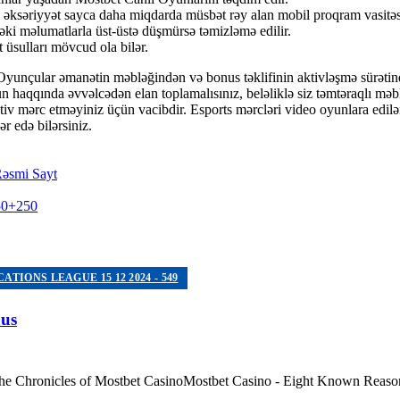
ax: əksəriyyət sayca daha miqdarda müsbət rəy alan mobil proqram vasitəsi
 məlumatlarla üst-üstə düşmürsə təmizləmə edilir.
 üsulları mövcud ola bilər.
. Oyunçular əmanətin məbləğindən və bonus təklifinin aktivləşmə sürətind
 haqqında əvvəlcədən elan toplamalısınız, beləliklə siz təmtəraqlı məblə
tiv mərc etməyiniz üçün vacibdir. Esports mərcləri video oyunlara edi
r edə bilərsiniz.
əsmi Sayt
50+250
ONS LEAGUE 15 12 2024 - 549
nus
e Chronicles of Mostbet CasinoMostbet Casino - Eight Known Reason