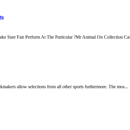
ts
e Sure Fair Perform At The Particular ?Mr Animal On Collection Cas
makers allow selections from all other sports furthermore. The mos...