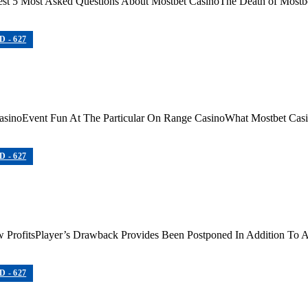
t 5 Most Asked Questions About Mostbet CasinoThe Death of Mostbe
 - 627
inoEvent Fun At The Particular On Range CasinoWhat Mostbet Casino
 - 627
w ProfitsPlayer’s Drawback Provides Been Postponed In Addition To A
 - 627