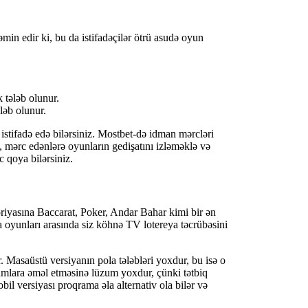
əmin edir ki, bu da istifadəçilər ötrü asudə oyun
 tələb olunur.
ləb olunur.
istifadə edə bilərsiniz. Mostbet-də idman mərcləri
 mərc edənlərə oyunların gedişatını izləməklə və
c qoya bilərsiniz.
qoriyasına Baccarat, Poker, Andar Bahar kimi bir ən
a oyunları arasında siz köhnə TV lotereya təcrübəsini
r. Masaüstü versiyanın pola tələbləri yoxdur, bu isə o
dımlara əməl etməsinə lüzum yoxdur, çünki tətbiq
l versiyası proqrama əla alternativ ola bilər və