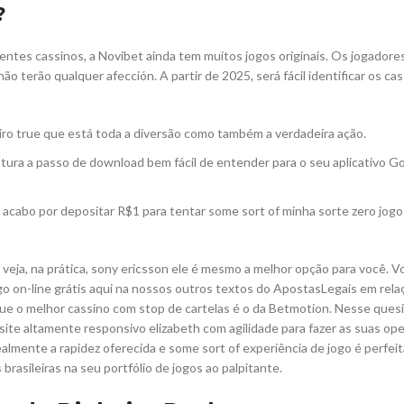
?
entes cassinos, a Novibet ainda tem muitos jogos originais. Os jogadore
 terão qualquer afección. A partir de 2025, será fácil identificar os ca
iro true que está toda a diversão como também a verdadeira ação.
tura a passo de download bem fácil de entender para o seu aplicativo G
cabo por depositar R$1 para tentar some sort of minha sorte zero jogo
 veja, na prática, sony ericsson ele é mesmo a melhor opção para você. 
go on-line grátis aqui na nossos outros textos do ApostasLegais em rela
 que o melhor cassino com stop de cartelas é o da Betmotion. Nesse ques
site altamente responsivo elizabeth com agilidade para fazer as suas op
mente a rapidez oferecida e some sort of experiência de jogo é perfeit
asileiras na seu portfólio de jogos ao palpitante.