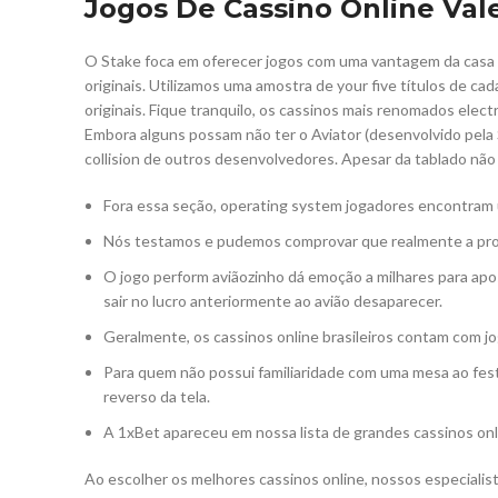
Jogos De Cassino Online Val
O Stake foca em oferecer jogos com uma vantagem da casa 
originais. Utilizamos uma amostra de your five títulos de c
originais. Fique tranquilo, os cassinos mais renomados ele
Embora alguns possam não ter o Aviator (desenvolvido pela 
collision de outros desenvolvedores. Apesar da tablado não s
Fora essa seção, operating system jogadores encontram 
Nós testamos e pudemos comprovar que realmente a pronti
O jogo perform aviãozinho dá emoção a milhares para apo
sair no lucro anteriormente ao avião desaparecer.
Geralmente, os cassinos online brasileiros contam com jog
Para quem não possui familiaridade com uma mesa ao fes
reverso da tela.
A 1xBet apareceu em nossa lista de grandes cassinos onli
Ao escolher os melhores cassinos online, nossos especiali