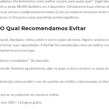
avaliamos the Betmotion como melhor cassino para quem quer” “jogar bi
átis e ainda R$ 600 divididos em 3 depósitos. Obviamente boas ofertas 
possuir um lucro peligrosamente maior. Esses provedores investem muito 
guros at the justos para operating system jogadores.
l O Qual Recomendamos Evitar
queis, blackjack, roleta, poker e outros jogos de mesa. Alguns cassinos 
a testar suas capacidades. A Betfair foi considerada como um melhor ca
ivamente pra esse jogo.
dores e novidades” “do mercado.
ersão feminina ag plataforma, algo os quais outros cassinos os quais a
ntenção sobre proibir o uso de cartões de crédito, criptomoedas at the
rá ao se cadastrar em cassinos online.
two. 000 + 110 giros grátis.