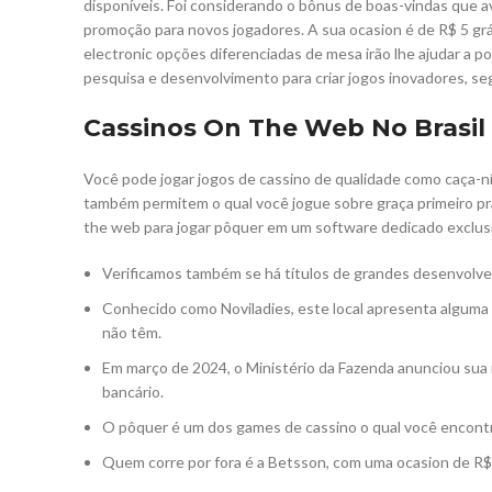
disponíveis. Foi considerando o bônus de boas-vindas que 
promoção para novos jogadores. A sua ocasion é de R$ 5 gr
electronic opções diferenciadas de mesa irão lhe ajudar a 
pesquisa e desenvolvimento para criar jogos inovadores, se
Cassinos On The Web No Brasi
Você pode jogar jogos de cassino de qualidade como caça-ní
também permitem o qual você jogue sobre graça primeiro pr
the web para jogar pôquer em um software dedicado exclus
Verificamos também se há títulos de grandes desenvolve
Conhecido como Noviladies, este local apresenta alguma v
não têm.
Em março de 2024, o Ministério da Fazenda anunciou sua i
bancário.
O pôquer é um dos games de cassino o qual você encontra
Quem corre por fora é a Betsson, com uma ocasion de R$ 