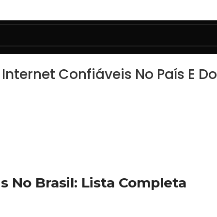
Internet Confiáveis No País E Do
s No Brasil: Lista Completa