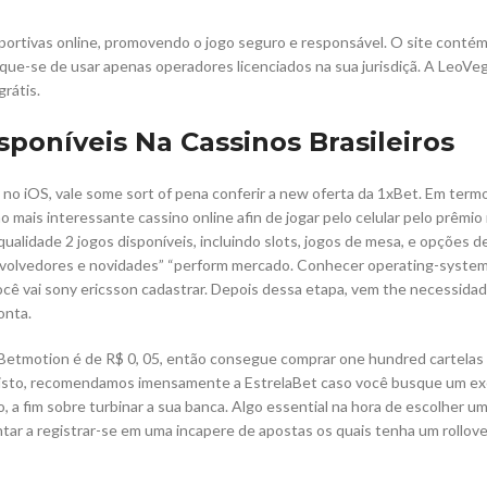
sportivas online, promovendo o jogo seguro e responsável. O site contém
fique-se de usar apenas operadores licenciados na sua jurisdiçã. A LeoVe
rátis.
oníveis Na Cassinos Brasileiros
 no iOS, vale some sort of pena conferir a new oferta da 1xBet. Em term
mais interessante cassino online afin de jogar pelo celular pelo prêmio
ualidade 2 jogos disponíveis, incluindo slots, jogos de mesa, e opções d
envolvedores e novidades” “perform mercado. Conhecer operating-syste
você vai sony ericsson cadastrar. Depois dessa etapa, vem the necessida
onta.
a Betmotion é de R$ 0, 05, então consegue comprar one hundred cartela
r isto, recomendamos imensamente a EstrelaBet caso você busque um e
, a fim sobre turbinar a sua banca. Algo essential na hora de escolher u
ar a registrar-se em uma incapere de apostas os quais tenha um rollove