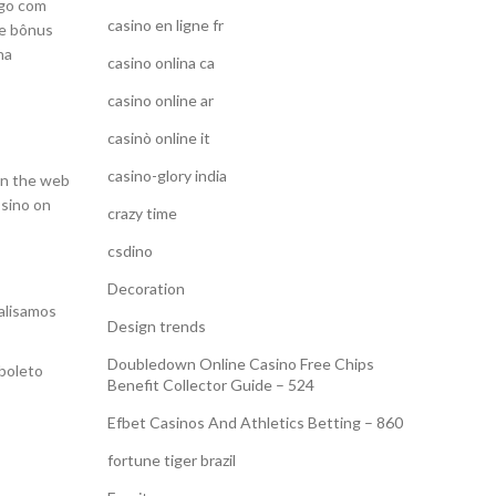
ngo com
casino en ligne fr
de bônus
na
casino onlina ca
casino online ar
casinò online it
casino-glory india
on the web
ssino on
crazy time
csdino
Decoration
nalisamos
Design trends
Doubledown Online Casino Free Chips
 boleto
Benefit Collector Guide – 524
Efbet Casinos And Athletics Betting – 860
fortune tiger brazil