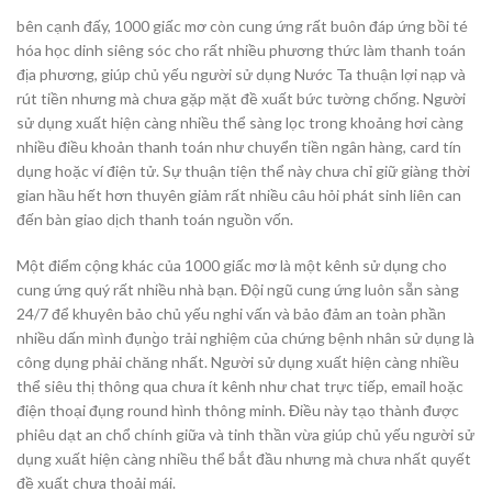
bên cạnh đấy, 1000 giấc mơ còn cung ứng rất buôn đáp ứng bồi té
hóa học dinh siêng sóc cho rất nhiều phương thức làm thanh toán
địa phương, giúp chủ yếu người sử dụng Nước Ta thuận lợi nạp và
rút tiền nhưng mà chưa gặp mặt đề xuất bức tường chống. Người
sử dụng xuất hiện càng nhiều thể sàng lọc trong khoảng hơi càng
nhiều điều khoản thanh toán như chuyển tiền ngân hàng, card tín
dụng hoặc ví điện tử. Sự thuận tiện thể này chưa chỉ giữ giàng thời
gian hầu hết hơn thuyên giảm rất nhiều câu hỏi phát sinh liên can
đến bàn giao dịch thanh toán nguồn vốn.
Một điểm cộng khác của 1000 giấc mơ là một kênh sử dụng cho
cung ứng quý rất nhiều nhà bạn. Đội ngũ cung ứng luôn sẵn sàng
24/7 để khuyên bảo chủ yếu nghi vấn và bảo đảm an toàn phần
nhiều dấn mình đụng̀o trải nghiệm của chứng bệnh nhân sử dụng là
công dụng phải chăng nhất. Người sử dụng xuất hiện càng nhiều
thể siêu thị thông qua chưa ít kênh như chat trực tiếp, email hoặc
điện thoại đụng round hình thông minh. Điều này tạo thành được
phiêu dạt an chổ chính giữa và tinh thần vừa giúp chủ yếu người sử
dụng xuất hiện càng nhiều thể bắt đầu nhưng mà chưa nhất quyết
đề xuất chưa thoải mái.