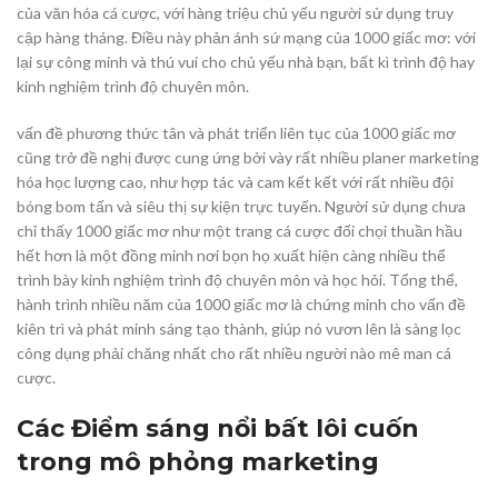
của văn hóa cá cược, với hàng triệu chủ yếu người sử dụng truy
cập hàng tháng. Điều này phản ánh sứ mạng của 1000 giấc mơ: với
lại sự công minh và thú vui cho chủ yếu nhà bạn, bất kì trình độ hay
kinh nghiệm trình độ chuyên môn.
vấn đề phương thức tân và phát triển liên tục của 1000 giấc mơ
cũng trở đề nghị được cung ứng bởi vày rất nhiều planer marketing
hóa học lượng cao, như hợp tác và cam kết kết với rất nhiều đội
bóng bom tấn và siêu thị sự kiện trực tuyến. Người sử dụng chưa
chỉ thấy 1000 giấc mơ như một trang cá cược đối chọi thuần hầu
hết hơn là một đồng minh nơi bọn họ xuất hiện càng nhiều thể
trình bày kinh nghiệm trình độ chuyên môn và học hỏi. Tổng thể,
hành trình nhiều năm của 1000 giấc mơ là chứng minh cho vấn đề
kiên trì và phát minh sáng tạo thành, giúp nó vươn lên là sàng lọc
công dụng phải chăng nhất cho rất nhiều người nào mê man cá
cược.
Các Điểm sáng nổi bất lôi cuốn
trong mô phỏng marketing