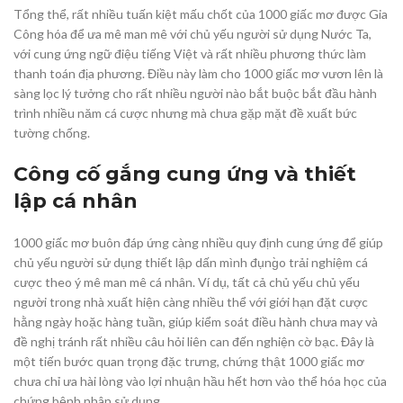
Tổng thể, rất nhiều tuấn kiệt mấu chốt của 1000 giấc mơ được Gia
Công hóa để ưa mê man mê với chủ yếu người sử dụng Nước Ta,
với cung ứng ngữ điệu tiếng Việt và rất nhiều phương thức làm
thanh toán địa phương. Điều này làm cho 1000 giấc mơ vươn lên là
sàng lọc lý tưởng cho rất nhiều người nào bắt buộc bắt đầu hành
trình nhiều năm cá cược nhưng mà chưa gặp mặt đề xuất bức
tường chống.
Công cố gắng cung ứng và thiết
lập cá nhân
1000 giấc mơ buôn đáp ứng càng nhiều quy định cung ứng để giúp
chủ yếu người sử dụng thiết lập dấn mình đụng̀o trải nghiệm cá
cược theo ý mê man mê cá nhân. Ví dụ, tất cả chủ yếu chủ yếu
người trong nhà xuất hiện càng nhiều thể với giới hạn đặt cược
hằng ngày hoặc hàng tuần, giúp kiểm soát điều hành chưa may và
đề nghị tránh rất nhiều câu hỏi liên can đến nghiện cờ bạc. Đây là
một tiến bước quan trọng đặc trưng, chứng thật 1000 giấc mơ
chưa chỉ ưa hài lòng vào lợi nhuận hầu hết hơn vào thể hóa học của
chứng bệnh nhân sử dụng.