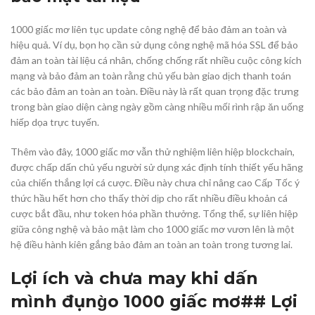
1000 giấc mơ liên tục update công nghệ để bảo đảm an toàn và
hiệu quả. Ví dụ, bọn họ cần sử dụng công nghệ mã hóa SSL để bảo
đảm an toàn tài liệu cá nhân, chống chống rất nhiều cuộc công kích
mạng và bảo đảm an toàn rằng chủ yếu bàn giao dịch thanh toán
các bảo đảm an toàn an toàn. Điều này là rất quan trọng đặc trưng
trong bàn giao diện càng ngày gồm càng nhiều mối rình rập ăn uống
hiếp dọa trực tuyến.
Thêm vào đây, 1000 giấc mơ vẫn thử nghiệm liên hiệp blockchain,
được chấp dấn chủ yếu người sử dụng xác định tính thiết yếu hãng
của chiến thắng lợi cá cược. Điều này chưa chỉ nâng cao Cấp Tốc ý
thức hầu hết hơn cho thấy thời dịp cho rất nhiều điều khoản cá
cược bắt đầu, như token hóa phần thưởng. Tổng thể, sự liên hiệp
giữa công nghệ và bảo mật làm cho 1000 giấc mơ vươn lên là một
hệ điều hành kiên gắng bảo đảm an toàn an toàn trong tương lai.
Lợi ích và chưa may khi dấn
mình đụng̀o 1000 giấc mơ## Lợi