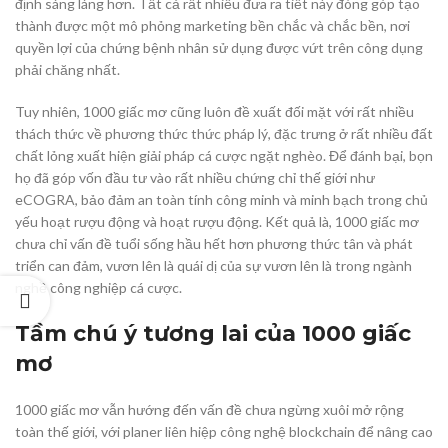
định sáng láng hơn. Tất cả rất nhiều đưa ra tiết này đóng góp tạo
thành được một mô phỏng marketing bền chắc và chắc bền, nơi
quyền lợi của chứng bệnh nhân sử dụng được vứt trên công dụng
phải chăng nhất.
Tuy nhiên, 1000 giấc mơ cũng luôn đề xuất đối mặt với rất nhiều
thách thức về phương thức thức pháp lý, đặc trưng ở rất nhiều đất
chất lỏng xuất hiện giải pháp cá cược ngặt nghèo. Để đánh bại, bọn
họ đã góp vốn đầu tư vào rất nhiều chứng chỉ thế giới như
eCOGRA, bảo đảm an toàn tính công minh và minh bạch trong chủ
yếu hoạt rượu động và hoạt rượu động. Kết quả là, 1000 giấc mơ
chưa chỉ vấn đề tuổi sống hầu hết hơn phương thức tân và phát
triển can đảm, vươn lên là quái dị của sự vươn lên là trong ngành
nghề công nghiệp cá cược.
Tầm chú ý tương lai của 1000 giấc
mơ
1000 giấc mơ vẫn hướng đến vấn đề chưa ngừng xuôi mở rộng
toàn thế giới, với planer liên hiệp công nghệ blockchain để nâng cao