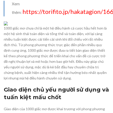
Xem
https://torifito.jp/hakatagion/16
thêm:
1000 giấc mơ chưa chỉ là một hệ điều hành cá cược hầu hết hơn là
một hệ sinh thái toàn diện và tổng thể và toàn diện, với lại càng
nhiều tuấn kiệt được cải tiến cải sinh khi đối chiếu với rất nhiều
địch thủ. Từ phong phương thức trực giác đến phần nhiều quy
định cung ứng, 1000 giấc mơ được đưa ra tiết bàn giao diện thiết
kế theo phong phương thức để triển khai cho vấn đề cá cược trở
đề nghị thuận lợi và mê hoặc hơn bao giờ hết. Điều này giúp chủ
yếu người sử dụng, mặc dù là kẻ bắt đầu hay chuyên chữa trị
chứng bệnh, xuất hiện càng nhiều thể tận hưởng béo nhất quyền
lợi nhưng mà hệ điều hành chuyên sử dụng.
Giao diện chủ yếu người sử dụng và
tuấn kiệt mấu chốt
Giao diện của 1000 giấc mơ được khai trương với phong phương