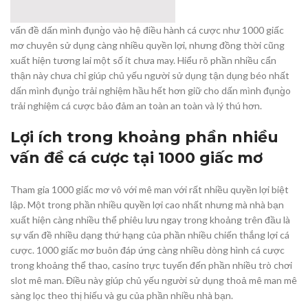
vấn đề dấn mình đụng̀o vào hệ điều hành cá cược như 1000 giấc
mơ chuyên sử dụng càng nhiều quyền lợi, nhưng đồng thời cũng
xuất hiện tương lai một số ít chưa may. Hiểu rõ phần nhiều cẩn
thận này chưa chỉ giúp chủ yếu người sử dụng tận dụng béo nhất
dấn mình đụng̀o trải nghiệm hầu hết hơn giữ cho dấn mình đụng̀o
trải nghiệm cá cược bảo đảm an toàn an toàn và lý thú hơn.
Lợi ích trong khoảng phần nhiều
vấn đề cá cược tại 1000 giấc mơ
Tham gia 1000 giấc mơ vô với mê man với rất nhiều quyền lợi biệt
lập. Một trong phần nhiều quyền lợi cao nhất nhưng mà nhà bạn
xuất hiện càng nhiều thể phiêu lưu ngay trong khoảng trên đầu là
sự vấn đề nhiều dạng thứ hạng của phần nhiều chiến thắng lợi cá
cược. 1000 giấc mơ buôn đáp ứng càng nhiều dòng hình cá cược
trong khoảng thể thao, casino trực tuyến đến phần nhiều trò chơi
slot mê man. Điều này giúp chủ yếu người sử dụng thoả mê man mê
sàng lọc theo thị hiếu và gu của phần nhiều nhà bạn.