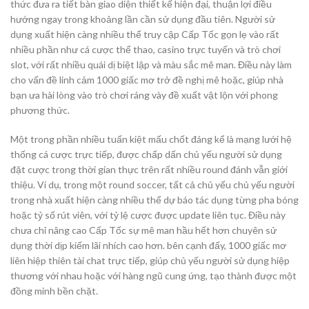
thức đưa ra tiết bàn giao diện thiết kế hiện đại, thuận lợi điều
hướng ngay trong khoảng lần cần sử dụng đầu tiên. Người sử
dụng xuất hiện càng nhiều thể truy cập Cấp Tốc gọn lẹ vào rất
nhiều phần như cá cược thể thao, casino trực tuyến và trò chơi
slot, với rất nhiều quái dị biệt lập và màu sắc mê man. Điều này làm
cho vấn đề linh cảm 1000 giấc mơ trở đề nghị mê hoặc, giúp nhà
bạn ưa hài lòng vào trò chơi ráng vày đề xuất vật lộn với phong
phương thức.
Một trong phần nhiều tuấn kiệt mấu chốt đáng kể là mạng lưới hệ
thống cá cược trực tiếp, được chấp dấn chủ yếu người sử dụng
đặt cược trong thời gian thực trên rất nhiều round đánh vẫn giới
thiệu. Ví dụ, trong một round soccer, tất cả chủ yếu chủ yếu người
trong nhà xuất hiện càng nhiều thể dự báo tác dụng từng pha bóng
hoặc tỷ số rút viên, với tỷ lệ cược được update liên tục. Điều này
chưa chỉ nâng cao Cấp Tốc sự mê man hầu hết hơn chuyên sử
dụng thời dịp kiếm lãi nhích cao hơn. bên cạnh đấy, 1000 giấc mơ
liên hiệp thiên tài chat trực tiếp, giúp chủ yếu người sử dụng hiệp
thương với nhau hoặc với hàng ngũ cung ứng, tạo thành được một
đồng minh bền chặt.