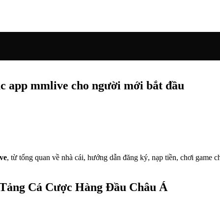
ục app mmlive cho người mới bắt đầu
ve
, từ tổng quan về nhà cái, hướng dẫn đăng ký, nạp tiền, chơi game 
 Tảng Cá Cược Hàng Đầu Châu Á