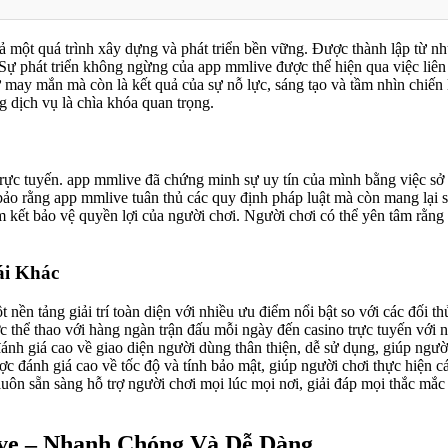
cả một quá trình xây dựng và phát triển bền vững. Được thành lập từ 
. Sự phát triển không ngừng của app mmlive được thể hiện qua việc liê
may mắn mà còn là kết quả của sự nỗ lực, sáng tạo và tầm nhìn chiến lư
g dịch vụ là chìa khóa quan trọng.
 trực tuyến. app mmlive đã chứng minh sự uy tín của mình bằng việc s
m bảo rằng app mmlive tuân thủ các quy định pháp luật mà còn mang lại 
 kết bảo vệ quyền lợi của người chơi. Người chơi có thể yên tâm rằng
ái Khác
 nền tảng giải trí toàn diện với nhiều ưu điểm nổi bật so với các đối 
c thể thao với hàng ngàn trận đấu mỗi ngày đến casino trực tuyến với 
ánh giá cao về giao diện người dùng thân thiện, dễ sử dụng, giúp người
c đánh giá cao về tốc độ và tính bảo mật, giúp người chơi thực hiện c
uôn sẵn sàng hỗ trợ người chơi mọi lúc mọi nơi, giải đáp mọi thắc mắc
ve – Nhanh Chóng Và Dễ Dàng