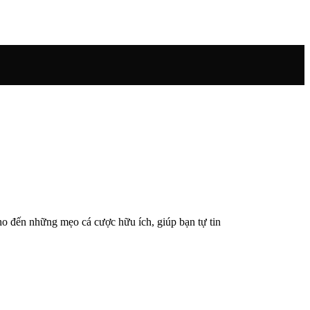
cho đến những mẹo cá cược hữu ích, giúp bạn tự tin