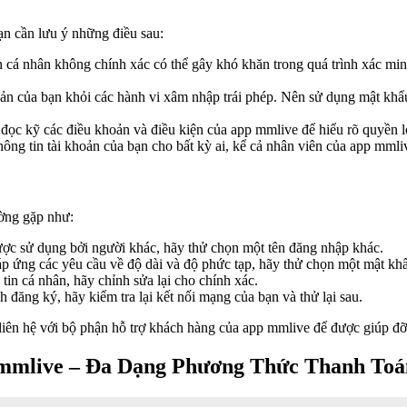
ạn cần lưu ý những điều sau:
 cá nhân không chính xác có thể gây khó khăn trong quá trình xác min
n của bạn khỏi các hành vi xâm nhập trái phép. Nên sử dụng mật khẩu 
đọc kỹ các điều khoản và điều kiện của app mmlive để hiểu rõ quyền l
hông tin tài khoản của bạn cho bất kỳ ai, kể cả nhân viên của app mmli
ường gặp như:
ợc sử dụng bởi người khác, hãy thử chọn một tên đăng nhập khác.
 ứng các yêu cầu về độ dài và độ phức tạp, hãy thử chọn một mật kh
tin cá nhân, hãy chỉnh sửa lại cho chính xác.
 đăng ký, hãy kiểm tra lại kết nối mạng của bạn và thử lại sau.
liên hệ với bộ phận hỗ trợ khách hàng của app mmlive để được giúp đỡ
mmlive – Đa Dạng Phương Thức Thanh Toá