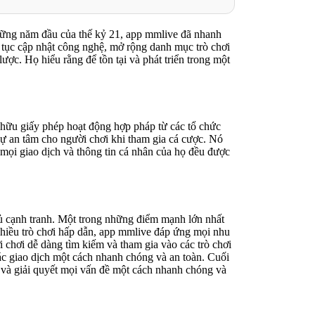
những năm đầu của thế kỷ 21, app mmlive đã nhanh
n tục cập nhật công nghệ, mở rộng danh mục trò chơi
ợc. Họ hiểu rằng để tồn tại và phát triển trong một
ở hữu giấy phép hoạt động hợp pháp từ các tổ chức
sự an tâm cho người chơi khi tham gia cá cược. Nó
 mọi giao dịch và thông tin cá nhân của họ đều được
thủ cạnh tranh. Một trong những điểm mạnh lớn nhất
nhiều trò chơi hấp dẫn, app mmlive đáp ứng mọi nhu
 chơi dễ dàng tìm kiếm và tham gia vào các trò chơi
ác giao dịch một cách nhanh chóng và an toàn. Cuối
 và giải quyết mọi vấn đề một cách nhanh chóng và