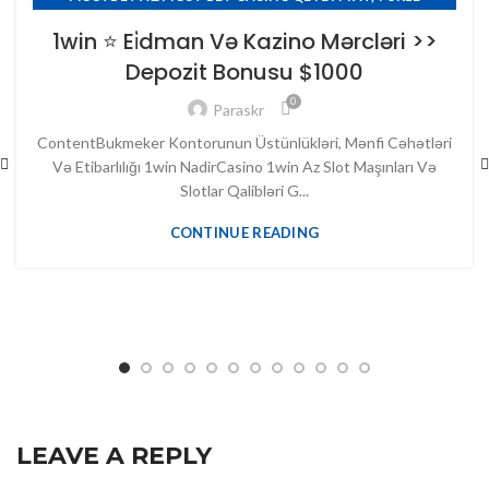
ANDROID APP - 552
1win ⭐ Ei̇dman Və Kazino Mərcləri >>
Depozit Bonusu $1000
0
Paraskr
ContentBukmeker Kontorunun Üstünlükləri, Mənfi Cəhətləri
Və Etibarlılığı 1win NadirCasino 1win Az Slot Maşınları Və
Slotlar Qalibləri G...
CONTINUE READING
LEAVE A REPLY