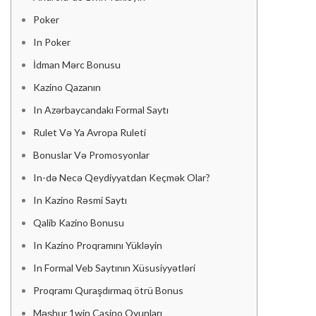
Poker
In Poker
İdman Mərc Bonusu
Kazino Qazanın
In Azərbaycandakı Formal Saytı
Rulet Və Ya Avropa Ruleti
Bonuslar Və Promosyonlar
In-də Necə Qeydiyyatdan Keçmək Olar?
In Kazino Rəsmi Saytı
Qalib Kazino Bonusu
In Kazino Proqramını Yükləyin
In Formal Veb Saytının Xüsusiyyətləri
Proqramı Quraşdırmaq ötrü Bonus
Məşhur 1win Casino Oyunları