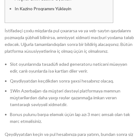
In Kazino Proqramını Yükləyin
İstifadəçi çoxlu miqdarda pul çıxararsa və ya veb-saytın qaydalarını
pozmaqda şübhəli bilinirsə, əmniyyət xidməti məcburi yoxlama tələb
edəcək. Uğurla tamamlandıqdan sonra bir bildiriş alacaqsınız. Bütün
platforma xüsusiyyətlərinə iç olmaq üçün iç olmalısınız.
Slot oyunlarında təsadüfi ədəd generatoru nəticəni müəyyən
edir, canlı oyunlarda isə kartları diler verir.
Qeydiyyatdan keçdikdən sonra şəxsi hesabınız olacaq.
1Win Azerbaijan-da müştəri dəstəyi platformaya məmnun
müştərilərdən daha yaxşı rəylər qazanmağa imkan verən
təmtəraqlı səviyyəli xidmətdir.
Bonus pulunu bərpa eləmək üçün lap azı 3 mərc əmsalı olan tək
mərc etməlisiniz.
Qeydiyyatdan keçin və pul hesabınıza para yatırın, bundan sonra siz