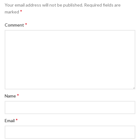
Your email address will not be published.
Required fields are
*
marked
*
Comment
*
Name
*
Email