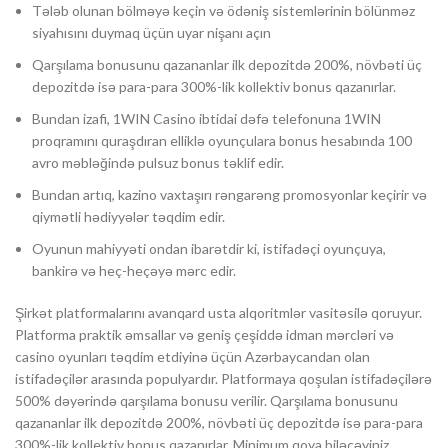
Tələb olunan bölməyə keçin və ödəniş sistemlərinin bölünməz
siyahısını duymaq üçün uyar nişanı açın
Qarşılama bonusunu qazananlar ilk depozitdə 200%, növbəti üç
depozitdə isə para-para 300%-lik kollektiv bonus qazanırlar.
Bundan izafi, 1WIN Casino ibtidai dəfə telefonuna 1WIN
proqramını quraşdıran elliklə oyunçulara bonus hesabında 100
avro məbləğində pulsuz bonus təklif edir.
Bundan artıq, kazino vaxtaşırı rəngarəng promosyonlar keçirir və
qiymətli hədiyyələr təqdim edir.
Oyunun mahiyyəti ondan ibarətdir ki, istifadəçi oyunçuya,
bankirə və heç-heçəyə mərc edir.
Şirkət platformalarını avanqard usta alqoritmlər vasitəsilə qoruyur.
Platforma praktik əmsallar və geniş çeşiddə idman mərcləri və
casino oyunları təqdim etdiyinə üçün Azərbaycandan olan
istifadəçilər arasında populyardır. Platformaya qoşulan istifadəçilərə
500% dəyərində qarşılama bonusu verilir. Qarşılama bonusunu
qazananlar ilk depozitdə 200%, növbəti üç depozitdə isə para-para
300%-lik kollektiv bonus qazanırlar. Minimum qoya biləcəyiniz