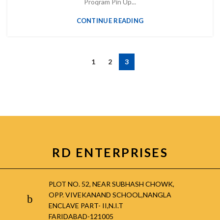
Proqram Pin Up...
CONTINUE READING
1
2
3
RD ENTERPRISES
PLOT NO. 52, NEAR SUBHASH CHOWK,
OPP. VIVEKANAND SCHOOL,NANGLA
ENCLAVE PART- II,N.I.T
FARIDABAD-121005